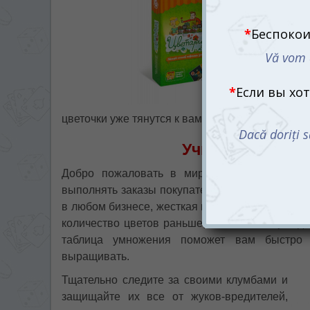
цветочки уже тянутся к вам и очень просят их со
Учим умножение
Добро пожаловать в мир Цветариума! Вам 
выполнять заказы покупателей вовремя. Однако 
в любом бизнесе, жесткая конкуренция. Вам ну
количество цветов раньше, чем это смогут сд
таблица умножения поможет вам быстро 
выращивать.
Тщательно следите за своими клумбами и
защищайте их все от жуков-вредителей,