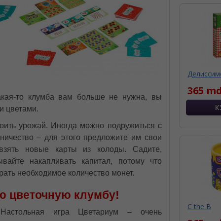
Делиссим
365 md
акая-то клумба вам больше не нужна, вы
и цветами.
оить урожай. Иногда можно подружиться с
ничество – для этого предложите им свои
взять новые карты из колоды. Садите,
вайте накапливать капитал, потому что
брать необходимое количество монет.
ю цветочную клумбу!
C the B
Настольная игра Цветариум – очень