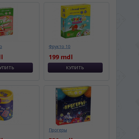
о
Фрукто 10
l
199 mdl
Прогеры