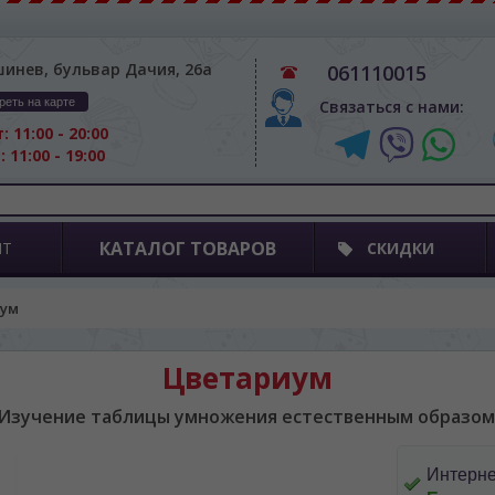
шинев, бульвар Дачия, 26а
061110015
реть на карте
Связаться с нами:
: 11:00 - 20:00
: 11:00 - 19:00
КАТАЛОГ ТОВАРОВ
ПТ
СКИДКИ
иум
Цветариум
Изучение таблицы умножения естественным образом
Интерне