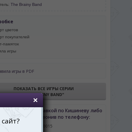
тель:
The Brainy Band
робке
рт цветов
арт покупателей
рт-памяток
ила игры
авила игры в PDF
ПОКАЗАТЬ ВСЕ ИГРЫ СЕРИИ
"THE BRAINY BAND"
 Цветариум с доставкой по Кишиневу либо
лдове можно позвонив по телефону:
061110015