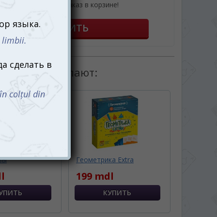
или оформив заказ в корзине!
товаром покупают:
вы
Геометрика Extra
l
199 mdl