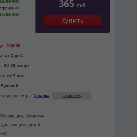
365
наличии
mdl
Игромания”
наличии
ул:
УМ035
и:
от 2 до 5
я:
20-30 минут
ст:
от 7 лет
:
Русский
кторы для игры:
1 пачка
в корзину
Обучающие
,
Карантин
:
День защиты детей
нку