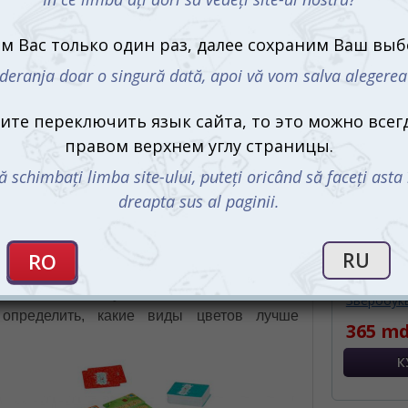
серии обучающих и развивающих настолок
The Brainy Band
, каждый ученик сможет
выучить самую нелюбимую таблицу в
считанные дни. Высаживайте красивые
цветочные клумбы, продавайте с них
цветы, защищайтесь от вредителей и
С этим 
зарабатывайте монеты. Игра началась,
считать!
 с легкостью
предстоит стать отличным садоводом и
это не так легко, как кажется. Здесь, как и
жно будет в течение партии собрать нужное
елать остальные участники. А такая важная
Зверобук
определить, какие виды цветов лучше
365 md