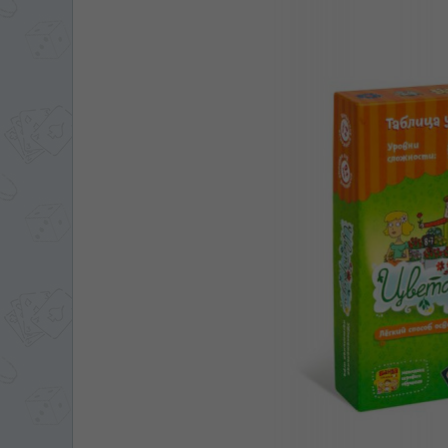
ЯЗЫК САЙТА / LIM
На каком языке Вы хотите
În ce limbă ați dori să