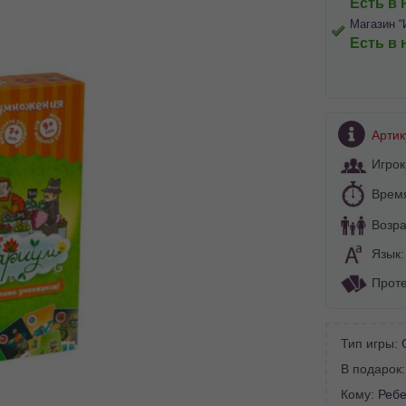
Есть в 
Магазин “
Есть в 
Артик
Игрок
Врем
Возра
Язык
Проте
BA SITE-ULUI
Тип игры:
В подарок
 просматривать наш сайт?
Кому:
Ребе
 vedeți site-ul nostru?