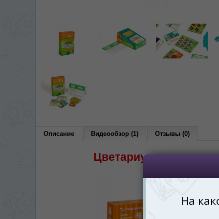
*
Беспокоим Вас только один раз, 
Vă vom deranja doar o singură dată,
*
Если вы хотите переключить язык са
правом верхнем 
Dacă doriți să schimbați limba site-ului, p
dreapta sus 
RO
Описание
Видеообзор (1)
Отзывы (0)
Цветариум: игра с ум