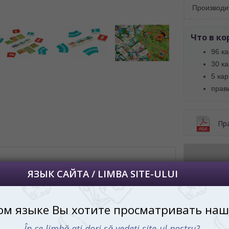
Производи
далее сохраним Ваш выбор языка.
 apoi vă vom salva alegerea limbii.
Что в ко
йта, то это можно всегда сделать в
96 ка
углу страницы.
30 к
uteți oricând să faceți asta în colțul din
al paginii.
5 ка
прав
RU
Пр
ножением и цветами
Изучать и помнить наизусть таблицу
Купить
умножения - это уже не проблема! Теперь
Мо
вы можете легко и весело учиться играя. С
помощью настольной игры Цветариум из