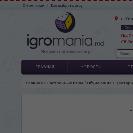
О компании
Как выбрать игру
г. Ки
Смот
Пн-Пт
Сб-Вс
ГЛАВНАЯ
НОВОСТИ
О
/
/
/
Главная
Настольные игры
Обучающие
Цветар
"