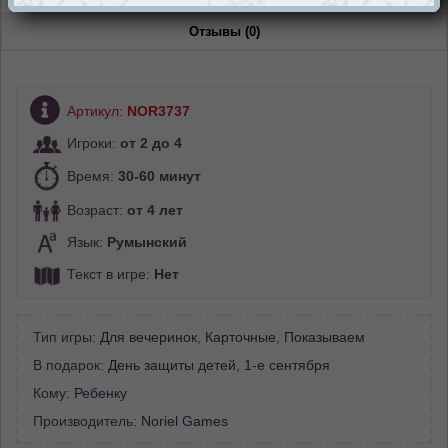
Отзывы (0)
Артикул:
NOR3737
Игроки:
от 2 до 4
Время:
30-60 минут
Возраст:
от 4 лет
Язык:
Румынский
Текст в игре:
Нет
Тип игры:
Для вечеринок
,
Карточные
,
Показываем
В подарок:
День защиты детей
,
1-е сентября
Кому:
Ребенку
Производитель:
Noriel Games