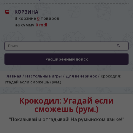
КОРЗИНА
В корзине
0
товаров
на сумму
0 mdl
Расширенный поиск
/
/
/
Главная
Настольные игры
Для вечеринок
Крокодил:
Угадай если сможешь (рум.)
Крокодил: Угадай если
сможешь (рум.)
ЯЗЫК САЙТА / LIMBA SITE-ULUI
"Показывай и отгадывай! На румынском языке!"
На каком языке Вы хотите
просматривать наш сайт?