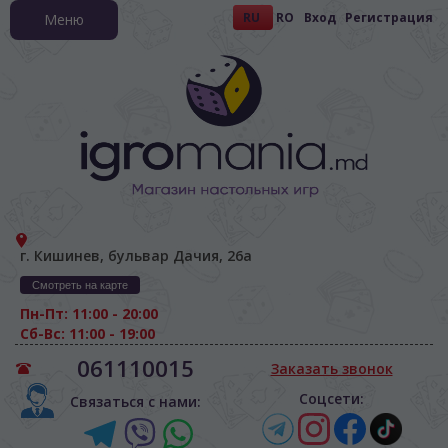
RU
RO
Вход
Регистрация
Меню
г. Кишинев, бульвар Дачия, 26а
Смотреть на карте
Пн-Пт: 11:00 - 20:00
Сб-Вс: 11:00 - 19:00
061110015
Заказать звонок
Соцсети:
Связаться с нами: