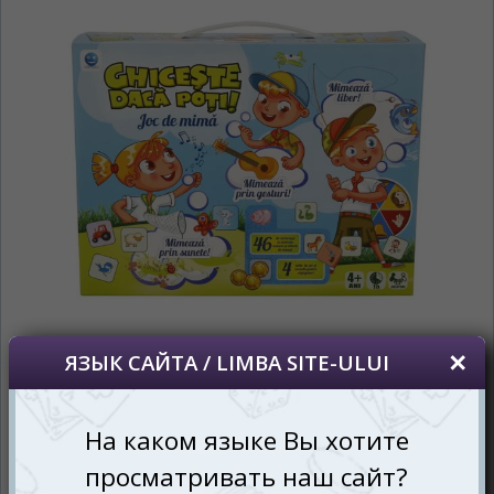
În ce limbă ați dori să vedeți site-ul nostru?
*
Беспокоим Вас только один раз, далее
сохраним Ваш выбор языка.
Vă vom deranja doar o singură dată, apoi vă
vom salva alegerea limbii.
*
Если вы хотите переключить язык
сайта, то это можно всегда сделать в
правом верхнем углу страницы.
Dacă doriți să schimbați limba site-ului, puteți
oricând să faceți asta în colțul din dreapta sus
al paginii.
RU
RO