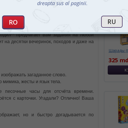
672 задания и бесконечное веселье — всё в
адиции, новые масштабы
одил** предлагает вам задания на любой
тит на десятки вечеринок, походов и даже на
Шарады (C
325 md
 изображать загаданное слово.
ко мимика, жесты и язык тела.
те песочные часы для отсчёта времени.
рётся с карточки. Угадали? Отлично! Ваша
зображает, но и быстро догадывается по