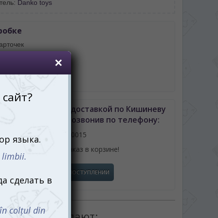
тель:
Danko toys
робке
арточек
чные часы
ила игры
 Мега Крокодил с доставкой по Кишиневу
 Молдове можно позвонив по телефону:
061110015
или оформив заказ в корзине!
СООБЩИТЬ О ПОСТУПЛЕНИИ
товаром покупают: