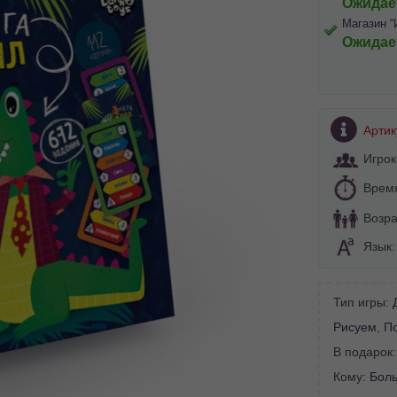
Ожидае
Магазин “
Ожидае
Артик
Игрок
Врем
BA SITE-ULUI
Возра
Язык
 просматривать наш сайт?
 vedeți site-ul nostru?
далее сохраним Ваш выбор языка.
Тип игры:
 apoi vă vom salva alegerea limbii.
Рисуем
,
П
йта, то это можно всегда сделать в
В подарок
углу страницы.
Кому:
Бол
uteți oricând să faceți asta în colțul din