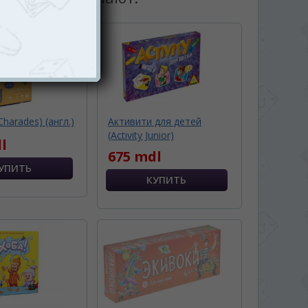
harades) (англ.)
Активити для детей
(Activity Junior)
l
675 mdl