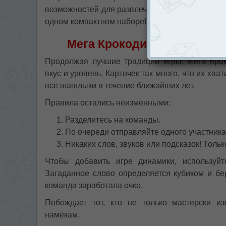
возможностей для развлечения. 112 карточек, 
одном компактном наборе!
Мега Крокодил: старые тр
Продолжая лучшие традиции игры, Мега Крок
вкус и уровень. Карточек так много, что их хва
все шашлыки в течение ближайших лет.
Правила остались неизменными:
Разделитесь на команды.
По очереди отправляйте одного участника
Никаких слов, звуков или подсказок! Толь
Чтобы добавить игре динамики, используй
Загаданное слово определяется кубиком и бе
команда заработала очко.
Побеждает тот, кто не только мастерски и
намёкам.