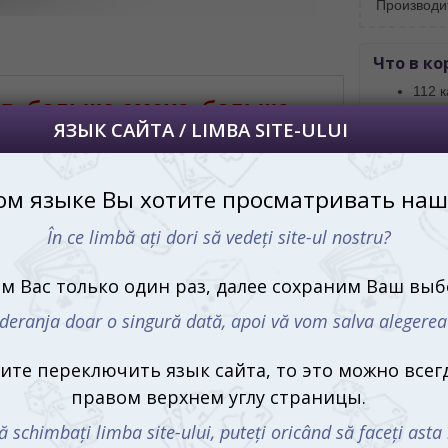
Производи
al paginii.
RU
Что в ко
112 к
в, больше смеха, больше
кубик
ья!
песо
прав
Если упомянуть слово «Крокодил» любому
прохожему, у большинства тут же всплывут
воспоминания: детские лагеря, школьные
Купить
перемены, игры во дворе или дома с
либо
друзьями. Правила просты, компонентов
почти нет, а удовольствие — огромное.
Всего-то и нужно: несколько слов, пара
друзей и немного фантазии, чтобы
превратить вечер в море смеха и ярких
эмоций.
Настольная игра Мега Крокодил – это
С этим 
кой игры, которое дарит ещё больше