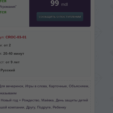
99
тся
mdl
Игромания”
тся
СООБЩИТЬ О ПОСТУПЛЕНИИ
ул:
CROC-03-01
и:
от 2
я:
20-40 минут
ст:
от 9 лет
:
Русский
Для вечеринок
,
Игры в слова
,
Карточные
,
Объясняем
,
оказываем
:
Новый год + Рождество
,
Маёвка
,
День защиты детей
ьшой компании
,
Другу
,
Подруге
,
Ребенку