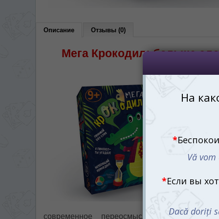
dreapta sus 
RO
Описание
Отзывы (0)
Мега Крокодил: больше сло
весел
современное переосмысление классичес