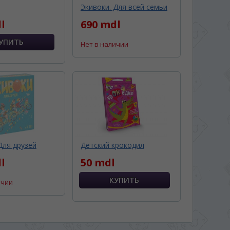
Экивоки. Для всей семьи
l
690 mdl
Нет в наличии
Для друзей
Детский крокодил
l
50 mdl
ичии