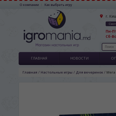
О компании
Как выбрать игру
г. Ки
Смот
Пн-Пт
Сб-Вс
ГЛАВНАЯ
НОВОСТИ
О
/
/
/
Главная
Настольные игры
Для вечеринок
Мега