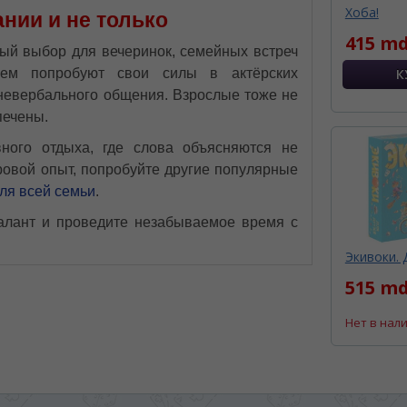
Хоба!
нии и не только
415 md
ный выбор для вечеринок, семейных встреч
ием попробуют свои силы в актёрских
невербального общения. Взрослые тоже не
печены.
ного отдыха, где слова объясняются не
гровой опыт, попробуйте другие популярные
ля всей семьи
.
талант и проведите незабываемое время с
Экивоки. 
515 md
Нет в нал