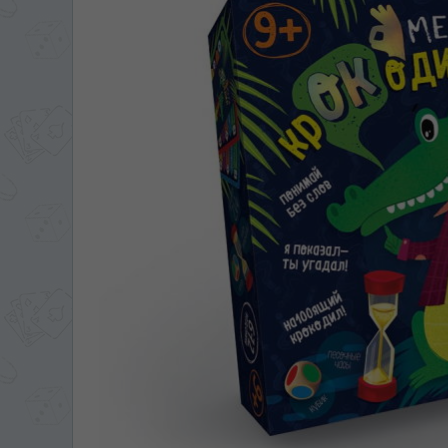
ЯЗЫК САЙТА / LIM
На каком языке Вы хотите
În ce limbă ați dori să
*
Беспокоим Вас только один раз, 
Vă vom deranja doar o singură dată,
*
Если вы хотите переключить язык са
правом верхнем 
Dacă doriți să schimbați limba site-ului, p