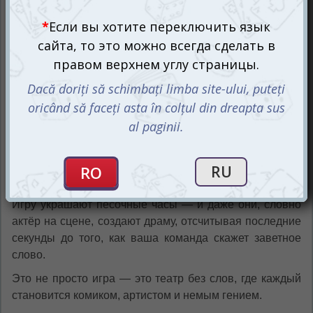
шпагате»? Поверьте, шоу начнётся сразу!
Как же это работает? Просто и
гениально!
Перед началом игры разделитесь на команды или
приготовьтесь играть в одиночку. Тяните карточку — на
ней 6 заданий. Бросьте кубик — он подскажет номер
задания. Время пошло: мимика, жесты, танцы,
пантомимы, да хоть балет — но ни звука! Команда
угадывает — слово принято! Или выбываете из круга
веселья.
Игру украшают песочные часы — и даже они, словно
актёр на сцене, создают драму, отсчитывая последние
секунды до того, как ваша команда скажет заветное
слово.
Это не просто игра — это театр без слов, где каждый
становится комиком, артистом и немым гением.