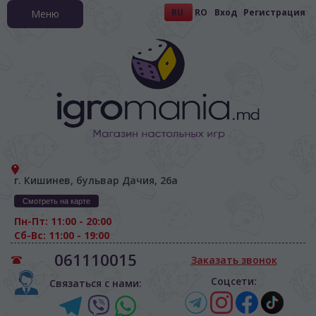
RU
RO
Вход
Регистрация
Меню
г. Кишинев, бульвар Дачия, 26а
Смотреть на карте
Пн-Пт: 11:00 - 20:00
Сб-Вс: 11:00 - 19:00
061110015
Заказать звонок
Соцсети:
Связаться с нами: