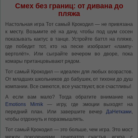
Смех без границ: от дивана до
пляжа
Настольная игра Тот самый Крокодил — не привязана
к месту. Возьмите её на дачу, чтобы под шум сосен
показывать кактус в танце. Устройте баттл на пляже,
где победит тот, кто на песке изобразит «лампу-
вертолёт». Или сыграйте вечером во дворе, пока
комары пританцовывают рядом.
Тот самый Крокодил — идеален для любых возрастов.
От младших школьников до бабушек, от тихони до душ
компании. Все смеются, все участвуют, все счастливы!
А если вам мало? Тогда обратите внимание на
Emotions Mimik
— игру, где эмоции выходят на
передний план. Или завершите вечер
ДаНетками
,
чтобы отдохнуть и поразмышлять.
Тот самый Крокодил — это больше, чем игра. Это мост
между поколениями, генератор счастья, искра, с