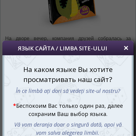
На дворе вечер, компания друзей собралась за
столом, пицца почти доедена, напитки налиты... Чего-
то не хватает? Конечно — Крокодила! Не того, что в
болоте, а того самого — весёлого, шумного, заводного.
Настольная игра Тот самый Крокодил — это живая
классика, которая не стареет, а только хорошеет, как
добрый винтажный фильм. В неё играли ещё в
студенческих общежитиях, во дворах и на свадьбах. И
сегодня — это снова хит, только теперь с картами,
кубиком и... целым океаном смеха!
В этой коробке скрываются 336 заданий — от простых
до лихо завернутых. Хотите изобразить «утюг» или
«селфи-палку»? А может, вам выпадет «горилла на