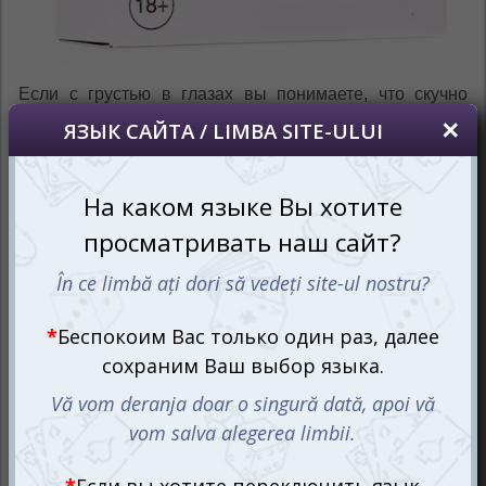
Если с грустью в глазах вы понимаете, что скучно
прожили свою жизнь и даже нечего вспомнить и что
рассказать своим детям, тогда сочувствуем вашему
однообразному повседневному житию-бытию. Но у вас
есть возможность порадоваться за своих друзей и
радушно посмеяться от историй, которые имели место
случиться на их жизненном веку. Некоторым удалось
повидать ох как много!
В процессе настольно-алкогольной игры Я никогда не
игрокам предоставляется возможность вернуться в
прошлое и вспомнить про все неловкие, нелепые,
смешные, поучительные ситуации в которым им
пришлось побывать или слава богу не приходилось.
Само собой, весь ностальгический вечер будет
проходить под аккомпанементы звона бокалов и