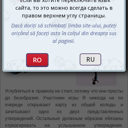
приправлен горячительными напитками.
Лучше бы ты этого не говорил!
Углубляться в правила не стоит, потому что они просты
до безобразия. Участники игры Я никогда не по
очереди открывают карту из общей колоды и
зачитывают одно из двух представленных
утверждений. Остальные должным образом обязаны
отреагировать на услышанное утверждение.