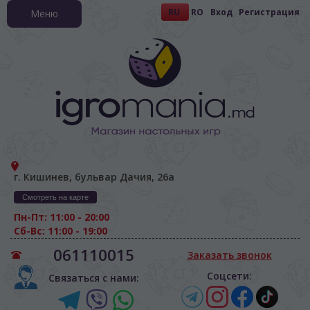
RU
RO
Вход
Регистрация
Меню
г. Кишинев, бульвар Дачия, 26а
Смотреть на карте
Пн-Пт: 11:00 - 20:00
Сб-Вс: 11:00 - 19:00
061110015
Заказать звонок
Соцсети:
Связаться с нами: