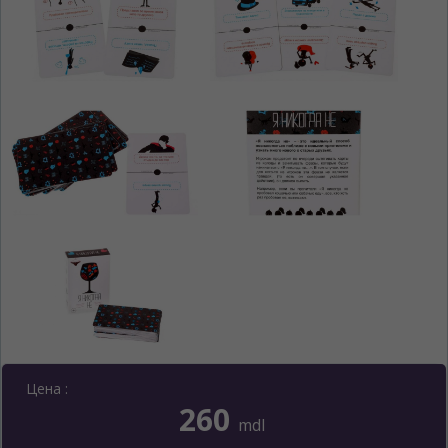
Цена :
260
mdl