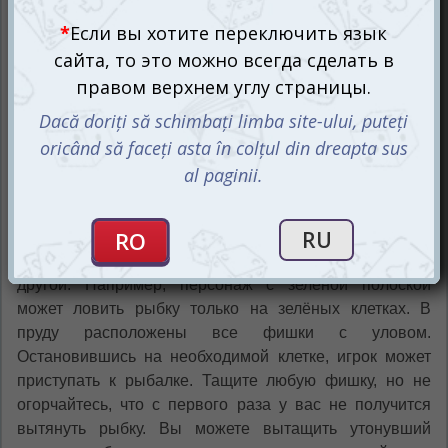
Разбирайте персонажей и расставляйте их на
стартовые клетки игрового поля. Решайте сами куда,
хотите поставить своего котёнка. Бросьте кубик и
сделайте столько шагов, сколько выпало точек на
кубике. Направление для своего движения вы
определяете также самостоятельно. Таким образом
дети учатся самостоятельно принимать решения, а не
следовать уготовленным правилам.
На ваших фишках цветные полоски и они должны
соответствовать цветам клеток с уловом, чтобы было
всё по-честному и вашу рыбку не забрал кто-нибудь
другой. Например, персонаж с зелёной полоской
может ловить рыбку только на зелёных клетках. В
пруду расположены все фишки с уловом.
Остановившись на необходимой клетке, игрок может
приступать к рыбалке. Тащите любую фишку, но не
огорчайтесь, что с первого раза у вас не получится
вытянуть рыбку. Вы можете вытащить утонувший