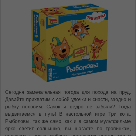
*
Если вы хотите переключить язык
сайта, то это можно всегда сделать в
правом верхнем углу страницы.
Dacă doriți să schimbați limba site-ului, puteți
oricând să faceți asta în colțul din dreapta sus
al paginii.
RU
RO
Сегодня замечательная погода для похода на пруд.
Давайте прихватим с собой удочки и снасти, заодно и
рыбку половим. Сачок и ведро не забыли? Тогда
выдвигаемся в путь! В настольной игре Три кота.
Рыболовы, так же само, как и в самом мультфильме
ярко светит солнышко, вы шагаете по тропинкам,
ведущим к пруду, любуясь цветущими цветочками и