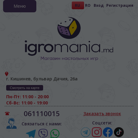
RU
RO
Вход
Регистрация
Меню
г. Кишинев, бульвар Дачия, 26а
Смотреть на карте
Пн-Пт: 11:00 - 20:00
Сб-Вс: 11:00 - 19:00
061110015
Заказать звонок
Соцсети:
Связаться с нами: