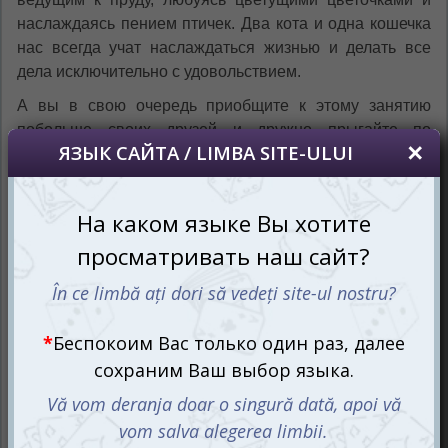
наслаждаясь пением птичек. Два кота и одна кошечка
нас всегда учат наслаждаться жизнью и делать все
дела исключительно с удовольствием.
А вы в свою очередь приобщите к этому занятию
побольше своих друзей и дружно прыгайте по
клеточкам, ловите рыбку и принесите пользу природе,
очистив пруд от разбросанного мусора. Ведь наши
котята ещё и старательные ребята, и берегут здешние
места от всяческих загрязнений, чему хотят и научить
вас.
Дружно очистим пруд!
Игровой набор состоит из игрового поля, фишек котят,
жетонов улова, игрового кубика и правил. Правила
простые и доступны даже детишкам от 4-х лет, каждое
значение клеточек обозначены рисунками, поэтому
дети не запутаются.