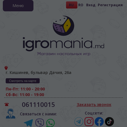
RU
RO
Вход
Регистрация
Меню
г. Кишинев, бульвар Дачия, 26а
Смотреть на карте
Пн-Пт: 11:00 - 20:00
Сб-Вс: 11:00 - 19:00
061110015
Заказать звонок
Соцсети:
Связаться с нами: