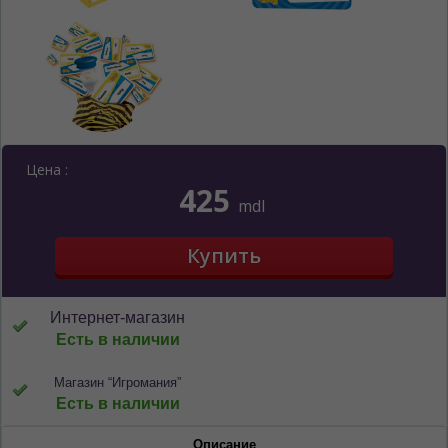
Цена :
425
mdl
Интернет-магазин
Есть в наличии
ЯЗЫК САЙТА / LIMBA SITE-ULUI
Магазин “Игромания”
На каком языке Вы хотите
Есть в наличии
просматривать наш сайт?
Описание