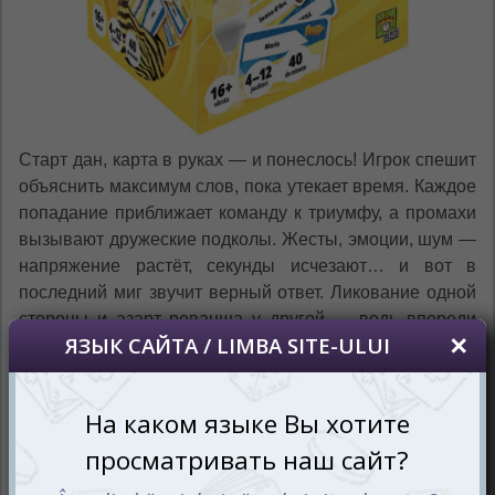
Старт дан, карта в руках — и понеслось! Игрок спешит
объяснить максимум слов, пока утекает время. Каждое
попадание приближает команду к триумфу, а промахи
вызывают дружеские подколы. Жесты, эмоции, шум —
напряжение растёт, секунды исчезают… и вот в
последний миг звучит верный ответ. Ликование одной
стороны и азарт реванша у другой — ведь впереди
ещё два раунда!
Настольная игра Время вышло! Вечеринка (Time's Up
Party) (рум.) — это командное развлечение на
объяснение и угадывание слов. Задача проста: за три
этапа набрать максимум очков, раскрывая известные
имена, персонажей и объекты. Карточки наполнены