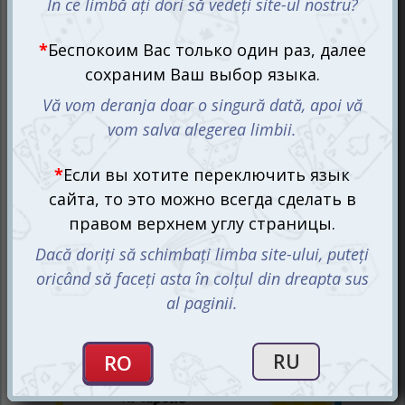
знакомыми образами, поэтому игра легко увлекает
людей с разным опытом. Здесь главное — настроение:
юмор, скорость и живое общение делают каждую
партию яркой.
Три раунда — три испытания