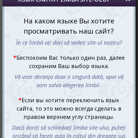
собственные.
Алгоритмы не только для
программистов!
На 44-х страницах тетради Логика и
программирование, 5-6 лет формата А4 собрано 70
заданий, которые на простых примерах помогут понять
детям суть алгоритмов, научат определять
обозначения направления движения (налево-направо,
вперёд-назад), разбираться в принципах
последовательностей.