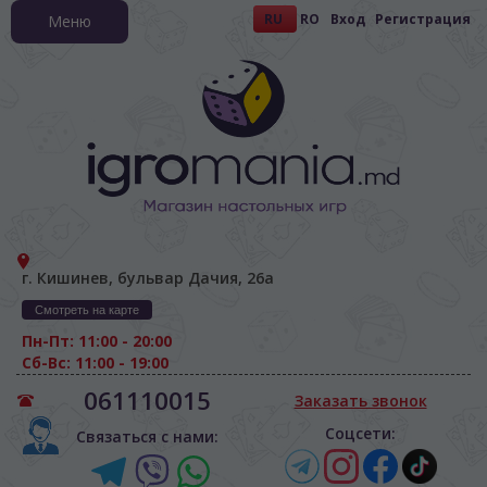
RU
RO
Вход
Регистрация
Меню
г. Кишинев, бульвар Дачия, 26а
Смотреть на карте
Пн-Пт: 11:00 - 20:00
Сб-Вс: 11:00 - 19:00
061110015
Заказать звонок
Соцсети:
Связаться с нами: