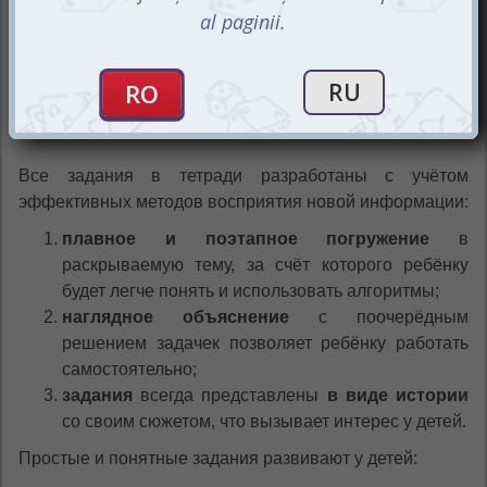
Все задания в тетради разработаны с учётом
эффективных методов восприятия новой информации:
плавное и поэтапное погружение
в
раскрываемую тему, за счёт которого ребёнку
будет легче понять и использовать алгоритмы;
наглядное объяснение
с поочерёдным
решением задачек позволяет ребёнку работать
самостоятельно;
задания
всегда представлены
в виде истории
со своим сюжетом, что вызывает интерес у детей.
Простые и понятные задания развивают у детей: