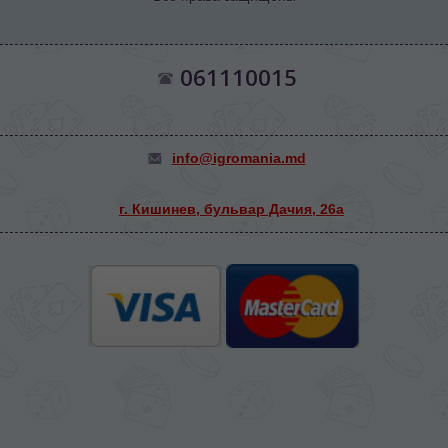
061110015
info@igromania.md
г. Кишинев, бульвар Дачия, 26а