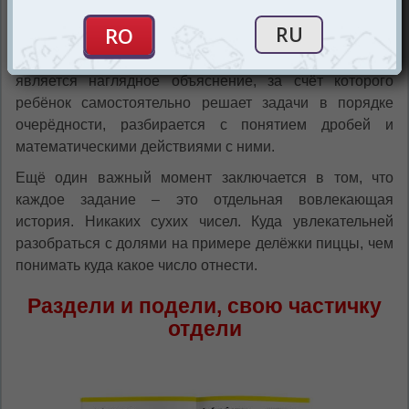
ребёнок освоит дроби с их пониманием и умением ими
пользоваться, а не просто будет их выучивать.
Следующим эффективным методом в обучении
является наглядное объяснение, за счёт которого
ребёнок самостоятельно решает задачи в порядке
очерёдности, разбирается с понятием дробей и
математическими действиями с ними.
Ещё один важный момент заключается в том, что
каждое задание – это отдельная вовлекающая
история. Никаких сухих чисел. Куда увлекательней
разобраться с долями на примере делёжки пиццы, чем
понимать куда какое число отнести.
Раздели и подели, свою частичку
отдели