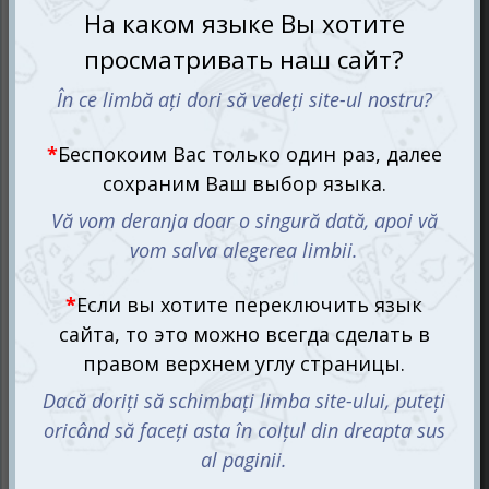
Охотно ли ваш малыш делится угощениями? Или он
просто сталкивается с непониманием, как одно целое
можно поделить между всеми? Разделить несколько
конфет между братиками и сестричками легко. А вот
как поступить, если у тебя всего одно яблоко, апельсин
или пицца с тортом? И тут на помощь приходят
умения, которые ребёнок почерпнёт из Тетради Доли и
дроби, 5-6 лет.
В тетради формата А4 на 42-х страницах собраны
увлекательные задания, которые дадут деткам
понимание целого и долей, научат делить поровну и
пополам, складывать и вычитать кусочки. Таким
образом, они постепенно подведут к теме деления и
дробей.
Все задания разработаны и спроектированы по
специальной методике, что тема раскрывается
поэтапно с плавным усложнением задач по мере
прохождения материала. Благодаря такому подходу