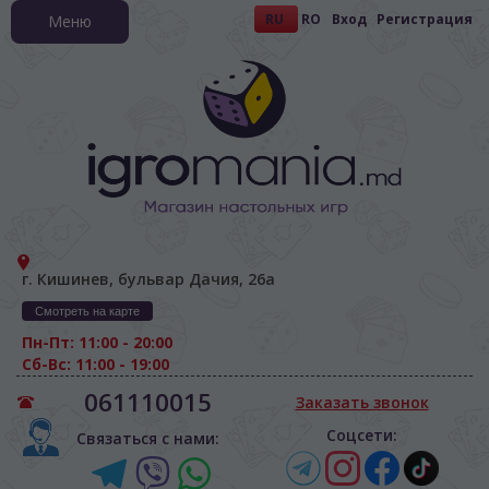
RU
RO
Вход
Регистрация
Меню
г. Кишинев, бульвар Дачия, 26а
Смотреть на карте
Пн-Пт: 11:00 - 20:00
Сб-Вс: 11:00 - 19:00
061110015
Заказать звонок
Соцсети:
Связаться с нами: