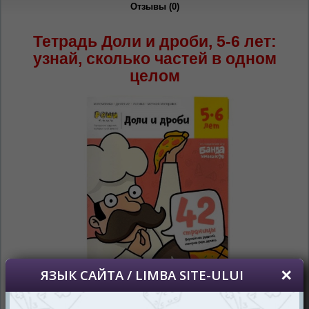
Отзывы (0)
RU
RO
Тетрадь Доли и дроби, 5-6 лет:
узнай, сколько частей в одном
целом