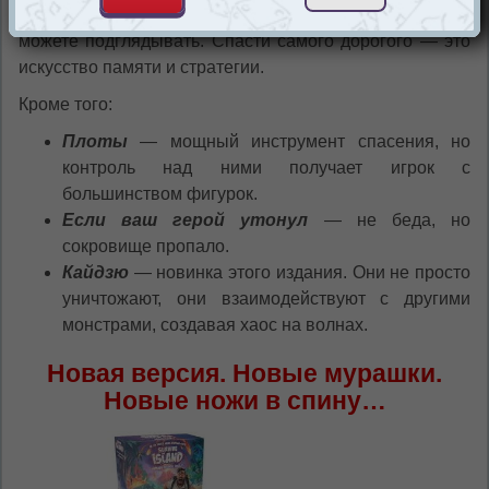
скрыто число сокровищ, и в процессе игры вы не
можете подглядывать. Спасти самого дорогого — это
искусство памяти и стратегии.
Кроме того:
Плоты
— мощный инструмент спасения, но
контроль над ними получает игрок с
большинством фигурок.
Если ваш герой утонул
— не беда, но
сокровище пропало.
Кайдзю
— новинка этого издания. Они не просто
уничтожают, они взаимодействуют с другими
монстрами, создавая хаос на волнах.
Новая версия. Новые мурашки.
Новые ножи в спину…