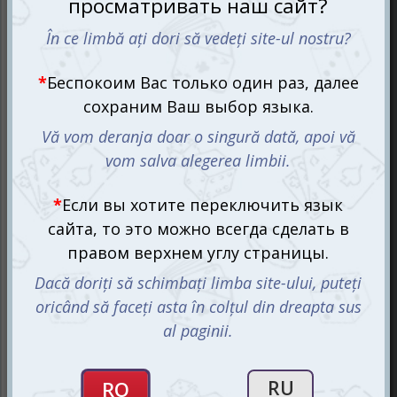
Передвижение авантюристов
— 3 единицы
движения на всех. Можно плыть (не более одной
клетки), сесть на плот или даже захватить чужой.
Удаление тайла острова
— он либо активирует
эффект, либо становится вашей тайной фишкой
для следующего хода.
Движение существ
— бросаете кубик и
направляете монстра. И да, вы решаете, чьё
мясо сегодня на ужин.
Но есть нюанс — у каждого искателя под подошвой