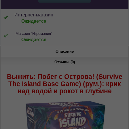
Интернет-магазин
Ожидается
Магазин “Игромания”
Ожидается
Описание
Отзывы (0)
ЯЗЫК САЙТА / LIMBA SITE-ULUI
Выжить: Побег с Острова! (Survive
На каком языке Вы хотите
The Island Base Game) (рум.): крик
просматривать наш сайт?
над водой и рокот в глубине
În ce limbă ați dori să vedeți site-ul nostru?
*
Беспокоим Вас только один раз, далее
сохраним Ваш выбор языка.
Vă vom deranja doar o singură dată, apoi vă
vom salva alegerea limbii.