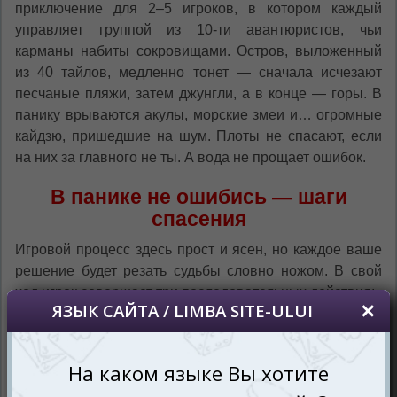
приключение для 2–5 игроков, в котором каждый
управляет группой из 10-ти авантюристов, чьи
карманы набиты сокровищами. Остров, выложенный
из 40 тайлов, медленно тонет — сначала исчезают
песчаные пляжи, затем джунгли, а в конце — горы. В
панику врываются акулы, морские змеи и… огромные
кайдзю, пришедшие на шум. Плоты не спасают, если
на них за главного не ты. А вода не прощает ошибок.
В панике не ошибись — шаги
спасения
Игровой процесс здесь прост и ясен, но каждое ваше
решение будет резать судьбы словно ножом. В свой
ход игрок совершает три последовательных действия: