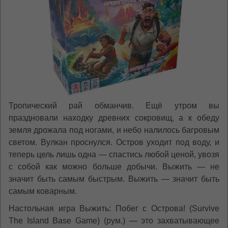
*
Если вы хотите переключить язык
сайта, то это можно всегда сделать в
правом верхнем углу страницы.
Dacă doriți să schimbați limba site-ului, puteți
oricând să faceți asta în colțul din dreapta sus
al paginii.
RU
RO
Тропический рай обманчив. Ещё утром вы
праздновали находку древних сокровищ, а к обеду
земля дрожала под ногами, и небо налилось багровым
светом. Вулкан проснулся. Остров уходит под воду, и
теперь цель лишь одна — спастись любой ценой, увозя
с собой как можно больше добычи. Выжить — не
значит быть самым быстрым. Выжить — значит быть
самым коварным.
Настольная игра Выжить: Побег с Острова! (Survive
The Island Base Game) (рум.) — это захватывающее