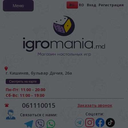
RU
RO
Вход
Регистрация
Меню
г. Кишинев, бульвар Дачия, 26а
Смотреть на карте
Пн-Пт: 11:00 - 20:00
Сб-Вс: 11:00 - 19:00
061110015
Заказать звонок
Соцсети:
Связаться с нами: