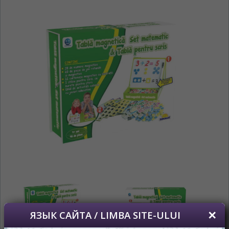
На каком языке Вы хотите
просматривать наш сайт?
În ce limbă ați dori să vedeți site-ul nostru?
*
Беспокоим Вас только один раз, далее
сохраним Ваш выбор языка.
Vă vom deranja doar o singură dată, apoi vă
vom salva alegerea limbii.
*
Если вы хотите переключить язык
сайта, то это можно всегда сделать в
правом верхнем углу страницы.
Dacă doriți să schimbați limba site-ului, puteți
oricând să faceți asta în colțul din dreapta sus
al paginii.
RU
RO