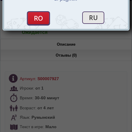
Интернет-магазин
Ожидается
Магазин “Игромания”
Ожидается
Описание
Отзывы (0)
Артикул:
S00007927
Игроки:
от 1
Время:
30-60 минут
Возраст:
от 4 лет
Язык:
Румынский
Текст в игре:
Мало