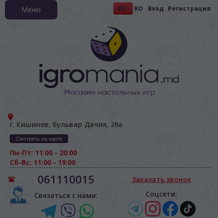
RU
RO
Вход
Регистрация
Меню
г. Кишинев, бульвар Дачия, 26а
Смотреть на карте
Пн-Пт: 11:00 - 20:00
Сб-Вс: 11:00 - 19:00
061110015
Заказать звонок
Соцсети:
Связаться с нами: