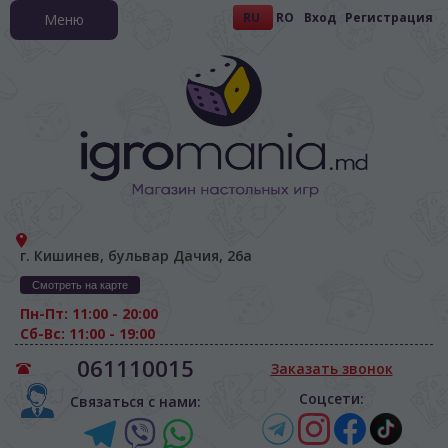
RU
RO
Вход
Регистрация
Меню
г. Кишинев, бульвар Дачия, 26а
Смотреть на карте
Пн-Пт: 11:00 - 20:00
Сб-Вс: 11:00 - 19:00
061110015
Заказать звонок
Соцсети:
Связаться с нами: