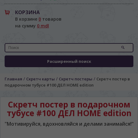
КОРЗИНА
В корзине
0
товаров
на сумму
0 mdl
Расширенный поиск
/
/
/
Главная
Скретч карты
Скретч постеры
Скретч постер в
подарочном тубусе #100 ДЕЛ HOME edition
ЯЗЫК САЙТА / LIMBA SITE-ULUI
На каком языке Вы хотите
Скретч постер в подарочном
просматривать наш сайт?
тубусе #100 ДЕЛ HOME edition
În ce limbă ați dori să vedeți site-ul nostru?
"Мотивируйся, вдохновляйся и делами занимайся!"
*
Беспокоим Вас только один раз, далее
сохраним Ваш выбор языка.