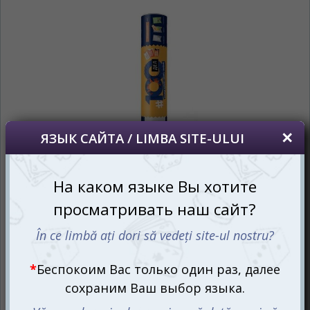
Vă vom deranja doar o singură dată, apoi vă
vom salva alegerea limbii.
*
Если вы хотите переключить язык
сайта, то это можно всегда сделать в
правом верхнем углу страницы.
Dacă doriți să schimbați limba site-ului, puteți
oricând să faceți asta în colțul din dreapta sus
al paginii.
RU
RO