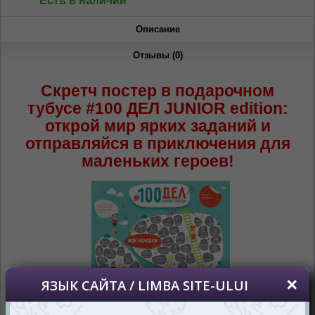
Есть в наличии
Описание
Отзывы (0)
Скретч постер в подарочном
тубусе #100 ДЕЛ JUNIOR edition:
открой мир ярких заданий и
отправляйся в приключения для
маленьких героев!