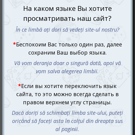
Скретч постер в подарочном тубусе #100 ДЕЛ JUNIOR
edition приглашает ребенка в увлекательное
путешествие, где каждое задание - настоящий вызов и
праздник для детской фантазии! Открывая мир этого
интерактивного постера, малыш погружается в сотню
заманчивых и удивительных задач, которые будут
радовать его каждый день.
Этот постер - не просто список дел, это настоящее
всестороннее развитие ребенка, его увлечений и
интересов. Внутри постера есть четыре категории:
"Мои находки", "Мои шедевры", "Мои достижения" и
"Мои рекорды". Маленький исследователь сможет
поймать майских жуков, построить песочный замок на
пляже, выучить гимн своей страны и выполнить