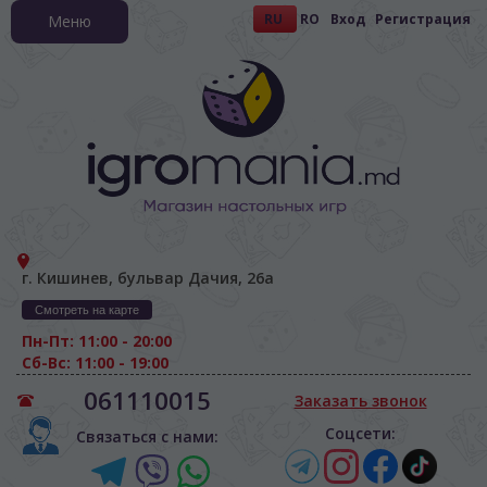
RU
RO
Вход
Регистрация
Меню
г. Кишинев, бульвар Дачия, 26а
Смотреть на карте
Пн-Пт: 11:00 - 20:00
Сб-Вс: 11:00 - 19:00
061110015
Заказать звонок
Соцсети:
Связаться с нами: