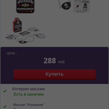
Цена :
288
mdl
Интернет-магазин
Есть в наличии
Магазин “Игромания”
ЯЗЫК САЙТА / LIMBA SITE-ULUI