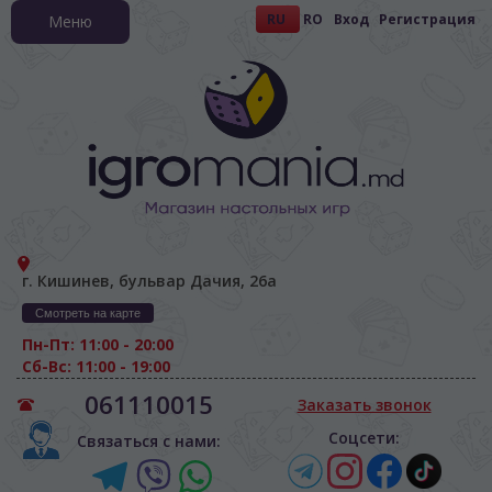
RU
RO
Вход
Регистрация
Меню
г. Кишинев, бульвар Дачия, 26а
Смотреть на карте
Пн-Пт: 11:00 - 20:00
Сб-Вс: 11:00 - 19:00
061110015
Заказать звонок
Соцсети:
Связаться с нами: