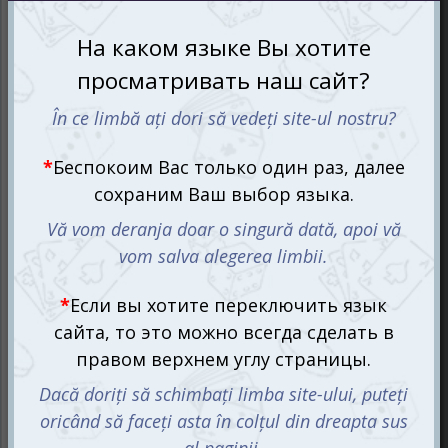
друзей, при этом принимая во внимание традиции
настольных игр и вечеринок.
Выполняй задания, избегай
наказания!