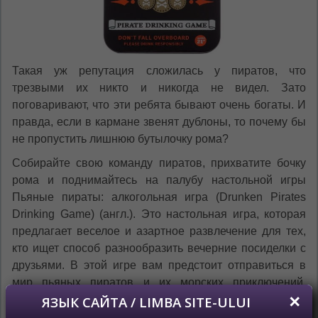
Такая уж репутация сложилась у пиратов, что
трезвыми их никто и никогда не видел. Зато
поговаривают, что эти ребята бывают очень богаты. И
правда, если в кармане звенят дублоны, то почему бы
не пропустить лишнюю бутылочку рома?
Собирайте свою команду пиратов, прихватите бочку
рома и поднимайтесь на палубу настольной игры
Пьяные пираты: алкогольная игра (Drunken Pirates
Drinking Game) (англ.). Это настольная игра, которая
предлагает веселое и азартное развлечение для тех,
кто ищет способ разнообразить вечерние посиделки с
друзьями. В этой игре вам предстоит отправиться в
мир пьяных пиратов и их морских приключений,
полных опасностей и… алкоголя! Настолка создана
специально для того, чтобы развеселить вас и ваших