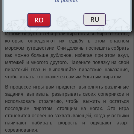
Цель игры очень проста - выжить на корабле пьяных
пиратов, избегая наказаний и пытаясь не утонуть в
океане алкоголя. И обязательно нужно стать самым
богатым!
Игроки берут на себя роли пиратов и выбирают карты,
которые определяют их судьбу в этом опасном
морском путешествии. Они должны поспешить собрать
как можно больше дублонов, избегая при этом акул,
мятежей и многого другого. Наденьте повязку на свой
пиратский глаз и выполняйте пиратские наказания,
чтобы узнать, кто окажется самым богатым пиратом!
В процессе игры вам придется выполнять различные
задания, выпивать, разыгрывать своих соперников и
использовать стратегию, чтобы выжить и остаться
последним пиратом, стоящим на ногах. Эта игра
становится особенно захватывающей, когда участники
начинают набирать скорость и ощущают азарт
соревнования.