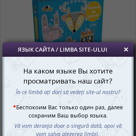
*
Если вы хотите переключить язык
сайта, то это можно всегда сделать в
правом верхнем углу страницы.
Dacă doriți să schimbați limba site-ului, puteți
oricând să faceți asta în colțul din dreapta sus
al paginii.
RU
RO