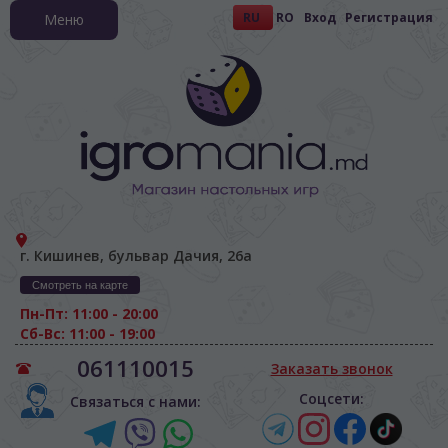
RU
RO
Вход
Регистрация
Меню
г. Кишинев, бульвар Дачия, 26а
Смотреть на карте
Пн-Пт: 11:00 - 20:00
Сб-Вс: 11:00 - 19:00
061110015
Заказать звонок
Соцсети:
Связаться с нами: