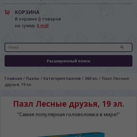
КОРЗИНА
В корзине
0
товаров
на сумму
0 mdl
Расширенный поиск
/
/
/
/
Главная
Пазлы
Категория пазлов
260 эл.
Пазл Лесные
ЯЗЫК САЙТА / LIMBA SITE-ULUI
друзья, 19 эл.
На каком языке Вы хотите
просматривать наш сайт?
Пазл Лесные друзья, 19 эл.
În ce limbă ați dori să vedeți site-ul nostru?
"Самая популярная головоломка в мире!"
*
Беспокоим Вас только один раз, далее
сохраним Ваш выбор языка.
Vă vom deranja doar o singură dată, apoi vă
vom salva alegerea limbii.