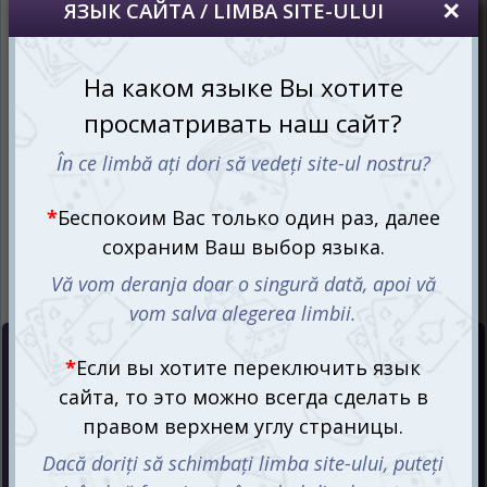
oricând să faceți asta în colțul din dreapta sus
al paginii.
RU
RO
Цена :
1285
mdl