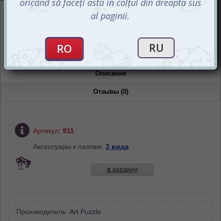
Интернет-магазин
Есть в наличии
Магазин “Игромания”
Есть в наличии
Описание
Отзывы (0)
Артикул:
911
Аксессуары к пазлам:
3 вида
в корзину
Производитель:
Art Puzzle