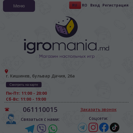
RU
RO
Вход
Регистрация
Меню
г. Кишинев, бульвар Дачия, 26а
Смотреть на карте
Пн-Пт: 11:00 - 20:00
Сб-Вс: 11:00 - 19:00
061110015
Заказать звонок
Соцсети:
Связаться с нами: