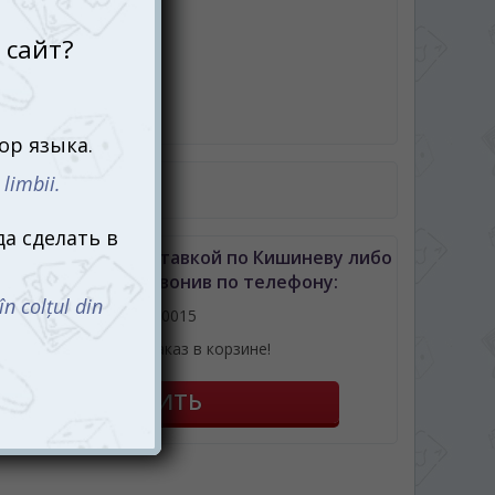
робке
арт животных
рт змей
 пунги
ила игры
авила игры в PDF
унги (Pungi) с доставкой по Кишиневу либо
лдове можно позвонив по телефону:
061110015
или оформив заказ в корзине!