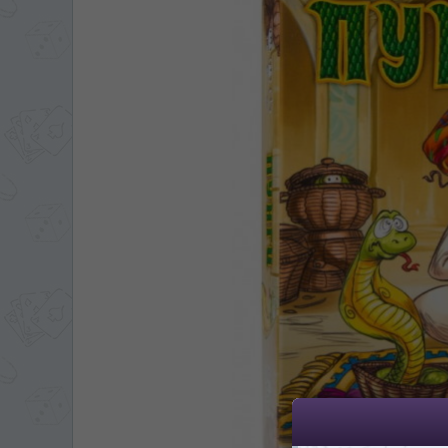
ЯЗЫК САЙТА / LIM
На каком языке Вы хотите
În ce limbă ați dori să
*
Беспокоим Вас только один раз, 
Vă vom deranja doar o singură dată,
*
Если вы хотите переключить язык са
правом верхнем 
Dacă doriți să schimbați limba site-ului, p
dreapta sus 
RO