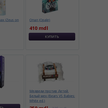
лах (Zeus on
Опал (Opale)
410 mdl
Медведи против Детей.
Белый мех (Bears VS Babies:
White ed.)