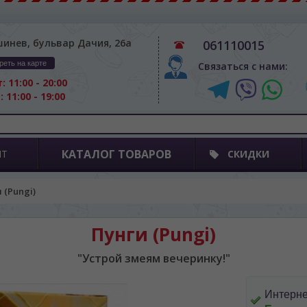
шинев, бульвар Дачия, 26а
061110015
реть на карте
Связаться с нами:
: 11:00 - 20:00
: 11:00 - 19:00
КАТАЛОГ ТОВАРОВ
ПТ
СКИДКИ
 (Pungi)
Пунги (Pungi)
"Устрой змеям вечеринку!"
Интерне