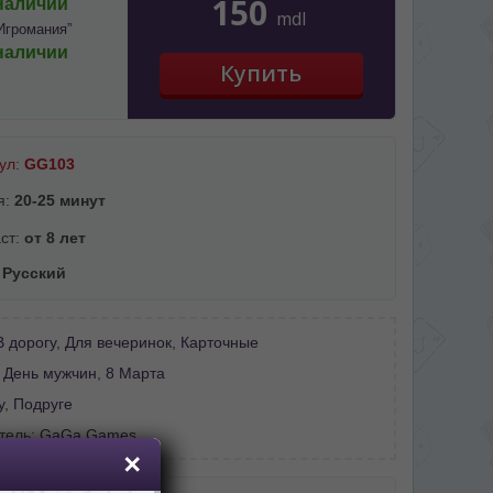
150
наличии
mdl
Игромания”
наличии
ул:
GG103
я:
20-25 минут
ст:
от 8 лет
:
Русский
В дорогу
,
Для вечеринок
,
Карточные
:
День мужчин
,
8 Марта
у
,
Подруге
тель:
GaGa Games