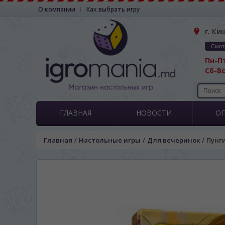
О компании
Как выбрать игру
г. Ки
Смот
Пн-Пт
Сб-Вс
ГЛАВНАЯ
НОВОСТИ
О
/
/
/
Главная
Настольные игры
Для вечеринок
Пунги