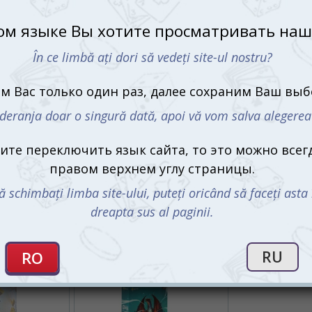
Что в ко
60 к
37 ка
карта
прав
Пр
Купить П
Мо