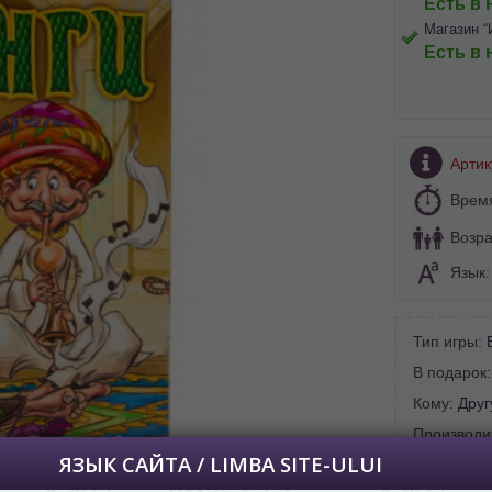
Есть в 
Магазин “
Есть в 
BA SITE-ULUI
Артик
 просматривать наш сайт?
Врем
 vedeți site-ul nostru?
Возра
далее сохраним Ваш выбор языка.
Язык
 apoi vă vom salva alegerea limbii.
йта, то это можно всегда сделать в
углу страницы.
Тип игры:
uteți oricând să faceți asta în colțul din
В подарок
al paginii.
Кому:
Друг
RU
Производи