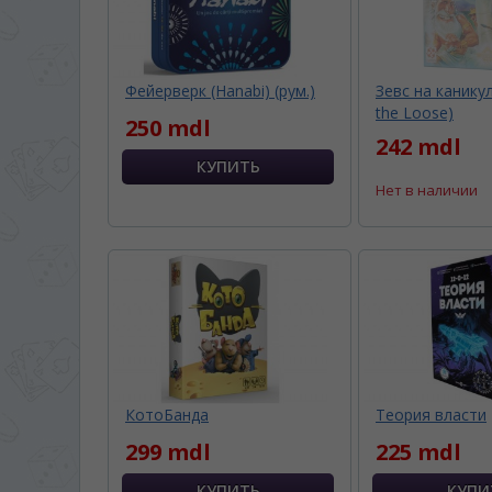
Фейерверк (Hanabi) (рум.)
Зевс на канику
the Loose)
250 mdl
242 mdl
Нет в наличии
КотоБанда
Теория власти
299 mdl
225 mdl