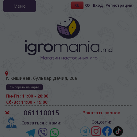
RU
RO
Вход
Регистрация
Меню
г. Кишинев, бульвар Дачия, 26а
Смотреть на карте
Пн-Пт: 11:00 - 20:00
Сб-Вс: 11:00 - 19:00
061110015
Заказать звонок
Соцсети:
Связаться с нами: