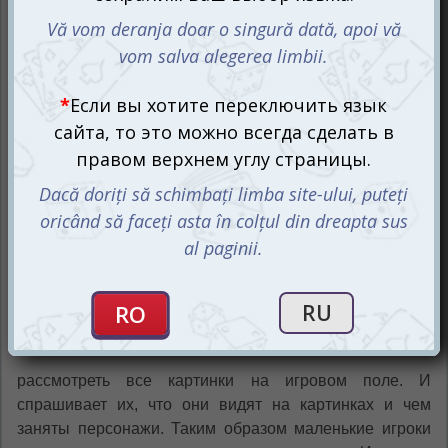
игроков. Он поможет детям запомнить, как выглядят
буквы и понять, что из букв составляют различные
слова. Ведущий
приобщает всех участников
рассмотреть все картинки на игровом поле. И
спрашивает их, что они видят на картинках и чем
заняты персонажи. Таким образом маленькие игроки