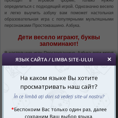
проходит в игровой форме, только нужно
определиться с подходящей игрой. Однозначно весело
и легко выучить азбуку вам поможет настольная
образовательная игра с популярными мультяшными
персонажами Простоквашино. Азбука.
Дети весело играют, буквы
запоминают!
В настольную игру Простоквашино. Азбука дети могут
играть по трём вариантам правил. В зависимости от
уровня подготовки участников и их предпочтений игры
можно чередовать или играть в наиболее подходящий
вариант. Все варианты игр предполагают наличие
взрослого ведущего.
В первом варианте игры «Азбука» вам понадобится
игральная часть поля, карточки с подписанными
изображениями предметов, фишки персонажей и
кубик. Этот вариант подойдёт для начинающих