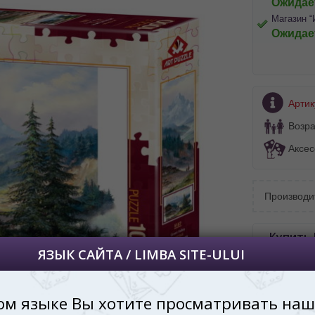
Ожидае
Магазин “
Ожидае
BA SITE-ULUI
 просматривать наш сайт?
Артик
 vedeți site-ul nostru?
Возра
далее сохраним Ваш выбор языка.
Аксес
 apoi vă vom salva alegerea limbii.
йта, то это можно всегда сделать в
углу страницы.
Производи
uteți oricând să faceți asta în colțul din
al paginii.
Купить 
RU
по Ки