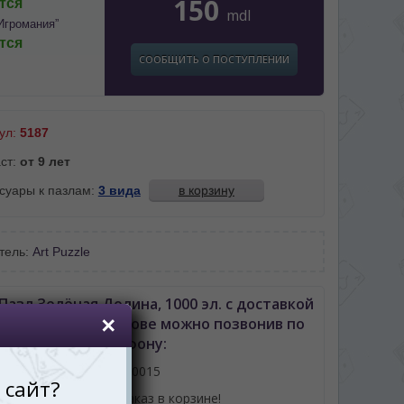
150
тся
mdl
Игромания”
тся
СООБЩИТЬ О ПОСТУПЛЕНИИ
ул:
5187
ст:
от 9 лет
суары к пазлам:
3 вида
в корзину
тель:
Art Puzzle
Пазл Зелёная Долина, 1000 эл. с доставкой
шиневу либо Молдове можно позвонив по
телефону:
061110015
или оформив заказ в корзине!