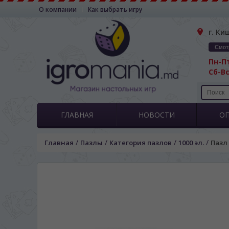
О компании
Как выбрать игру
г. Ки
Смот
Пн-Пт
Сб-Вс
ГЛАВНАЯ
НОВОСТИ
О
/
/
/
/
Главная
Пазлы
Категория пазлов
1000 эл.
Пазл 