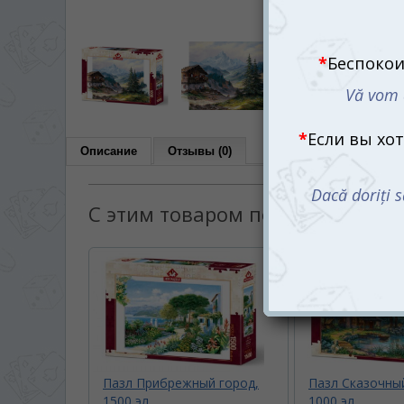
Описание
Отзывы (0)
С этим товаром покупают:
Пазл Прибрежный город,
Пазл Сказочны
1500 эл.
1000 эл.