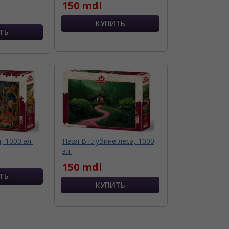
150 mdl
, 1000 эл.
Пазл В глубине леса, 1000
эл.
150 mdl