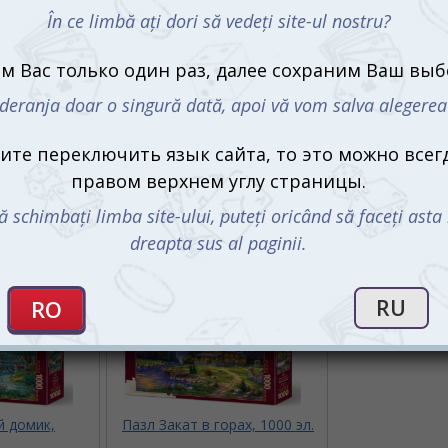
й домик,
Пазл Закат в горах, 1000 эл.