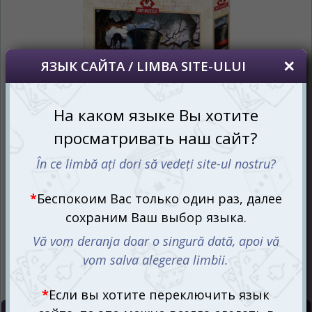
сайта, то это можно всегда сделать в
правом верхнем углу страницы.
Dacă doriți să schimbați limba site-ului, puteți
oricând să faceți asta în colțul din dreapta sus
al paginii.
RU
RO