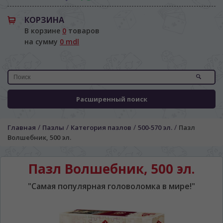
КОРЗИНА
В корзине
0
товаров
на сумму
0 mdl
Расширенный поиск
ЯЗЫК САЙТА / LIMBA SITE-ULUI
/
/
/
/
Главная
Пазлы
Категория пазлов
500-570 эл.
Пазл
На каком языке Вы хотите
Волшебник, 500 эл.
просматривать наш сайт?
În ce limbă ați dori să vedeți site-ul nostru?
Пазл Волшебник, 500 эл.
*
Беспокоим Вас только один раз, далее
сохраним Ваш выбор языка.
"Самая популярная головоломка в мире!"
Vă vom deranja doar o singură dată, apoi vă
vom salva alegerea limbii.
*
Если вы хотите переключить язык