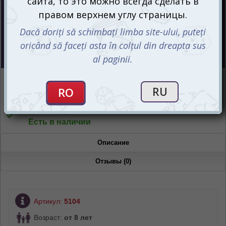
Цена :
99
mdl
Интернет-магазин
Есть в наличии
Магазин “Игромания”
Есть в наличии
Описание
Отзывы (0)
Артикул:
5104
Возраст:
от 8 лет