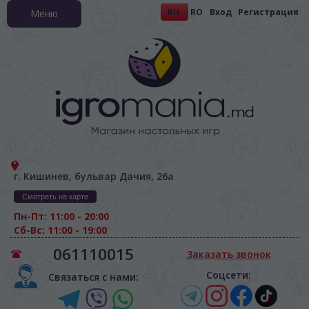
RU
RO
Вход
Регистрация
Меню
г. Кишинев, бульвар Дачия, 26а
Смотреть на карте
Пн-Пт: 11:00 - 20:00
Сб-Вс: 11:00 - 19:00
061110015
Заказать звонок
Соцсети:
Связаться с нами: