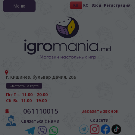
RU
RO
Вход
Регистрация
Меню
г. Кишинев, бульвар Дачия, 26а
Смотреть на карте
Пн-Пт: 11:00 - 20:00
Сб-Вс: 11:00 - 19:00
061110015
Заказать звонок
Соцсети:
Связаться с нами: