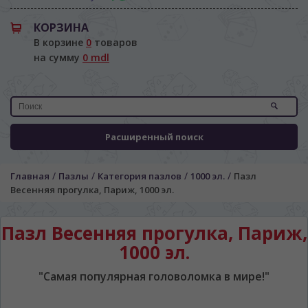
КОРЗИНА
В корзине
0
товаров
на сумму
0 mdl
Расширенный поиск
ЯЗЫК САЙТА / LIMBA SITE-ULUI
/
/
/
/
Главная
Пазлы
Категория пазлов
1000 эл.
Пазл
На каком языке Вы хотите
Весенняя прогулка, Париж, 1000 эл.
просматривать наш сайт?
În ce limbă ați dori să vedeți site-ul nostru?
Пазл Весенняя прогулка, Париж,
*
Беспокоим Вас только один раз, далее
1000 эл.
сохраним Ваш выбор языка.
Vă vom deranja doar o singură dată, apoi vă
"Самая популярная головоломка в мире!"
vom salva alegerea limbii.
*
Если вы хотите переключить язык