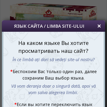
сайта, то это можно всегда сделать в
правом верхнем углу страницы.
Dacă doriți să schimbați limba site-ului, puteți
oricând să faceți asta în colțul din dreapta sus
al paginii.
RU
RO