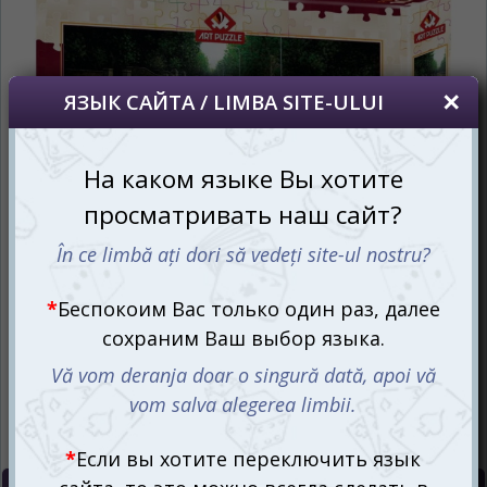
сайта, то это можно всегда сделать в
правом верхнем углу страницы.
Dacă doriți să schimbați limba site-ului, puteți
oricând să faceți asta în colțul din dreapta sus
al paginii.
RU
RO