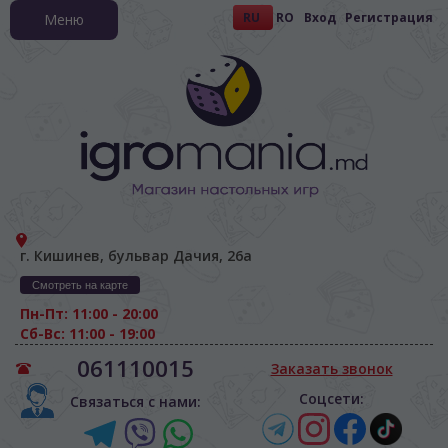
RU
RO
Вход
Регистрация
Меню
г. Кишинев, бульвар Дачия, 26а
Смотреть на карте
Пн-Пт: 11:00 - 20:00
Сб-Вс: 11:00 - 19:00
061110015
Заказать звонок
Соцсети:
Связаться с нами: