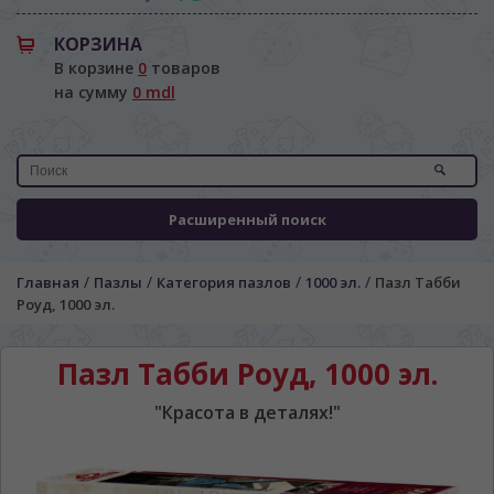
КОРЗИНА
В корзине
0
товаров
на сумму
0 mdl
Расширенный поиск
ЯЗЫК САЙТА / LIMBA SITE-ULUI
/
/
/
/
Главная
Пазлы
Категория пазлов
1000 эл.
Пазл Табби
На каком языке Вы хотите
Роуд, 1000 эл.
просматривать наш сайт?
În ce limbă ați dori să vedeți site-ul nostru?
Пазл Табби Роуд, 1000 эл.
*
Беспокоим Вас только один раз, далее
сохраним Ваш выбор языка.
"Красота в деталях!"
Vă vom deranja doar o singură dată, apoi vă
vom salva alegerea limbii.
*
Если вы хотите переключить язык