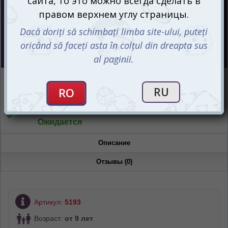
Цена :
150
mdl
СООБЩИТЬ О ПОСТУПЛЕНИИ
Интернет-магазин
Ожидается
Магазин “Игромания”
Ожидается
Описание
Отзывы (0)
Артикул:
5193
Возраст:
от 9 лет