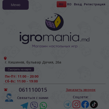
RU
RO
Вход
Регистрация
Меню
г. Кишинев, бульвар Дачия, 26а
Смотреть на карте
Пн-Пт: 11:00 - 20:00
Сб-Вс: 11:00 - 19:00
061110015
Заказать звонок
Соцсети:
Связаться с нами: