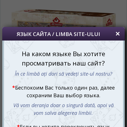
сайта, то это можно всегда сделать в
правом верхнем углу страницы.
Dacă doriți să schimbați limba site-ului, puteți
oricând să faceți asta în colțul din dreapta sus
al paginii.
RU
RO