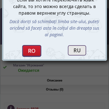
Цена :
270
mdl
СООБЩИТЬ О ПОСТУПЛЕНИИ
Интернет-магазин
Ожидается
Магазин “Игромания”
Ожидается
Описание
Отзывы (0)
Артикул:
5525