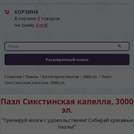
КОРЗИНА
В корзине
0
товаров
на сумму
0 mdl
Расширенный поиск
ЯЗЫК САЙТА / LIMBA SITE-ULUI
/
/
/
/
Главная
Пазлы
Категория пазлов
3000 эл.
Пазл
На каком языке Вы хотите
Сикстинская капелла, 3000 эл.
просматривать наш сайт?
În ce limbă ați dori să vedeți site-ul nostru?
Пазл Сикстинская капелла, 3000
*
Беспокоим Вас только один раз, далее
эл.
сохраним Ваш выбор языка.
Vă vom deranja doar o singură dată, apoi vă
"Тренируй мозги с удовольствием! Собирай красивые
vom salva alegerea limbii.
пазлы!"
*
Если вы хотите переключить язык