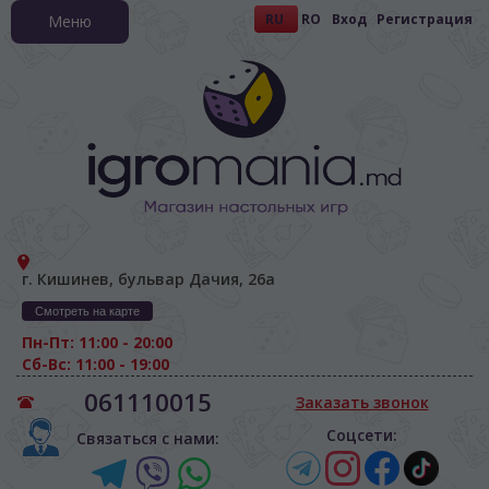
RU
RO
Вход
Регистрация
Меню
г. Кишинев, бульвар Дачия, 26а
Смотреть на карте
Пн-Пт: 11:00 - 20:00
Сб-Вс: 11:00 - 19:00
061110015
Заказать звонок
Соцсети:
Связаться с нами: