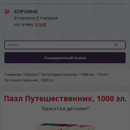
КОРЗИНА
В корзине
0
товаров
на сумму
0 mdl
Расширенный поиск
ЯЗЫК САЙТА / LIMBA SITE-ULUI
/
/
/
/
Главная
Пазлы
Категория пазлов
1000 эл.
Пазл
На каком языке Вы хотите
Путешественник, 1000 эл.
просматривать наш сайт?
În ce limbă ați dori să vedeți site-ul nostru?
Пазл Путешественник, 1000 эл.
*
Беспокоим Вас только один раз, далее
сохраним Ваш выбор языка.
"Красота в деталях!"
Vă vom deranja doar o singură dată, apoi vă
vom salva alegerea limbii.
*
Если вы хотите переключить язык