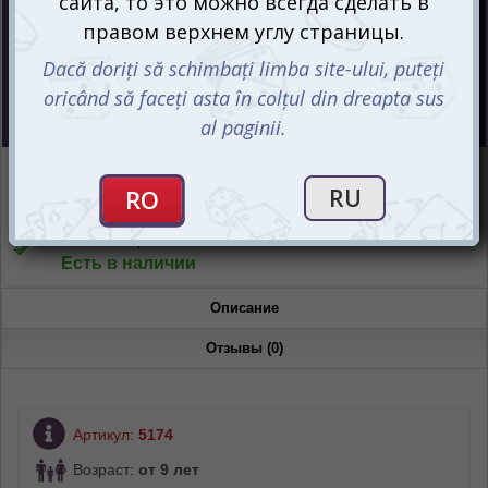
Цена :
150
mdl
Интернет-магазин
Есть в наличии
Магазин “Игромания”
Есть в наличии
Описание
Отзывы (0)
Артикул:
5174
Возраст:
от 9 лет