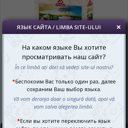
сайта, то это можно всегда сделать в
правом верхнем углу страницы.
Dacă doriți să schimbați limba site-ului, puteți
oricând să faceți asta în colțul din dreapta sus
al paginii.
RU
RO