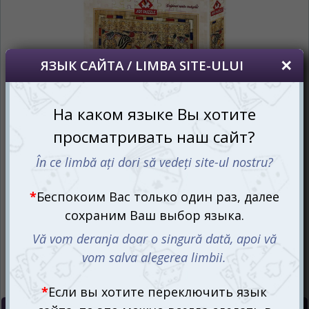
сайта, то это можно всегда сделать в
правом верхнем углу страницы.
Dacă doriți să schimbați limba site-ului, puteți
oricând să faceți asta în colțul din dreapta sus
al paginii.
RU
RO