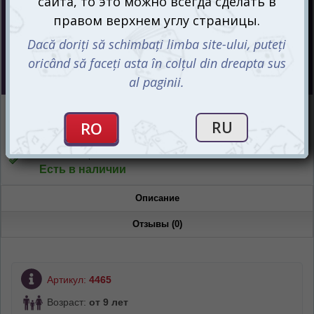
Цена :
150
mdl
Интернет-магазин
Есть в наличии
Магазин “Игромания”
Есть в наличии
Описание
Отзывы (0)
Артикул:
4465
Возраст:
от 9 лет