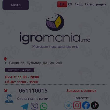
RU
RO
Вход
Регистрация
Меню
г. Кишинев, бульвар Дачия, 26а
Смотреть на карте
Пн-Пт: 11:00 - 20:00
Сб-Вс: 11:00 - 19:00
061110015
Заказать звонок
Соцсети:
Связаться с нами: