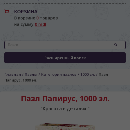
КОРЗИНА
В корзине
0
товаров
на сумму
0 mdl
Расширенный поиск
ЯЗЫК САЙТА / LIMBA SITE-ULUI
/
/
/
/
Главная
Пазлы
Категория пазлов
1000 эл.
Пазл
На каком языке Вы хотите
Папирус, 1000 эл.
просматривать наш сайт?
În ce limbă ați dori să vedeți site-ul nostru?
Пазл Папирус, 1000 эл.
*
Беспокоим Вас только один раз, далее
сохраним Ваш выбор языка.
"Красота в деталях!"
Vă vom deranja doar o singură dată, apoi vă
vom salva alegerea limbii.
*
Если вы хотите переключить язык