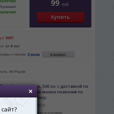
99
наличии
mdl
Игромания”
наличии
ул:
5087
ст:
от 8 лет
суары к пазлам:
3 вида
в корзину
тель:
Art Puzzle
Пазл Кот-художник, 500 эл. с доставкой по
неву либо Молдове можно позвонив по
телефону:
061110015
или оформив заказ в корзине!