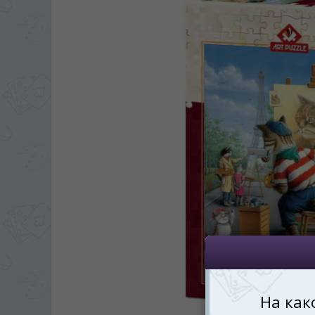
ЯЗЫК САЙТА / LIM
На каком языке Вы хотите
În ce limbă ați dori să
*
Беспокоим Вас только один раз, 
Vă vom deranja doar o singură dată,
*
Если вы хотите переключить язык са
правом верхнем 
Dacă doriți să schimbați limba site-ului, p
dreapta sus 
RO