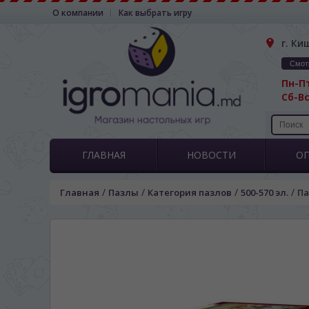
О компании
Как выбрать игру
г. Ки
Смот
Пн-Пт
Сб-Вс
ГЛАВНАЯ
НОВОСТИ
О
/
/
/
/
Главная
Пазлы
Категория пазлов
500-570 эл.
Па