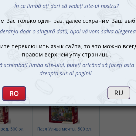
вед, 500 эл.
Пазл Улица мечты, 500 эл.