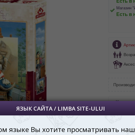
Есть в 
Магазин “
Есть в 
BA SITE-ULUI
 просматривать наш сайт?
Артик
 vedeți site-ul nostru?
Возра
далее сохраним Ваш выбор языка.
Аксес
 apoi vă vom salva alegerea limbii.
йта, то это можно всегда сделать в
углу страницы.
Производи
uteți oricând să faceți asta în colțul din
al paginii.
Купить 
RU
Киши