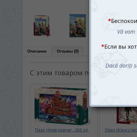
Описание
Отзывы (0)
С этим товаром покупают:
Пазл Ноев ковчег, 260 эл.
Пазл Искусство