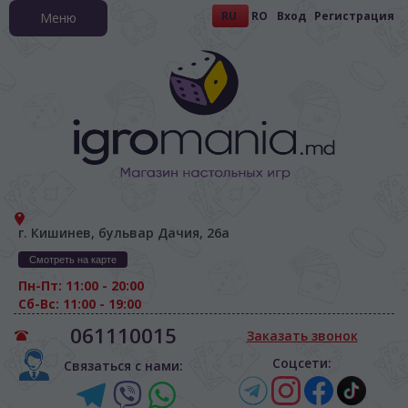
RU
RO
Вход
Регистрация
Меню
г. Кишинев, бульвар Дачия, 26а
Смотреть на карте
Пн-Пт: 11:00 - 20:00
Сб-Вс: 11:00 - 19:00
061110015
Заказать звонок
Соцсети:
Связаться с нами: