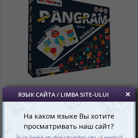
*
Беспокоим Вас только один раз, далее
сохраним Ваш выбор языка.
Vă vom deranja doar o singură dată, apoi vă
vom salva alegerea limbii.
*
Если вы хотите переключить язык
сайта, то это можно всегда сделать в
правом верхнем углу страницы.
Dacă doriți să schimbați limba site-ului, puteți
oricând să faceți asta în colțul din dreapta sus
al paginii.
RU
RO