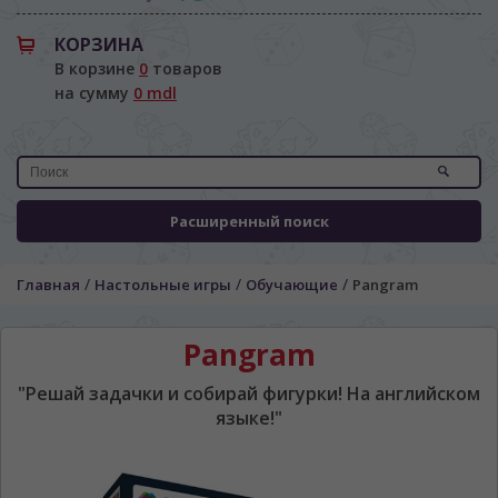
КОРЗИНА
В корзине
0
товаров
на сумму
0 mdl
Расширенный поиск
/
/
/
Главная
Настольные игры
Обучающие
Pangram
Pangram
"Решай задачки и собирай фигурки! На английском
ЯЗЫК САЙТА / LIMBA SITE-ULUI
языке!"
На каком языке Вы хотите
просматривать наш сайт?
În ce limbă ați dori să vedeți site-ul nostru?