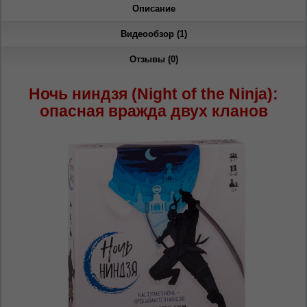
oricând să faceți asta în colțul din dreapta sus
Описание
al paginii.
Видеообзор (1)
RU
RO
Отзывы (0)
Ночь ниндзя (Night of the Ninja):
опасная вражда двух кланов