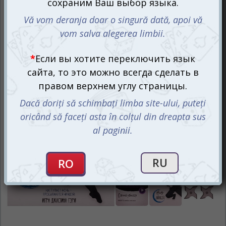
В начале каждого раунда игроки получают карту клана,
которую должны хранить в тайне от остальных до
наступления игрового утра. Эта карта определяет
вашу принадлежность к клану Журавля или Лотоса, а
также ваше место в клановой иерархии.