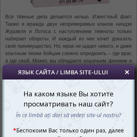
Все тёмные дела делаются ночью. Известный факт.
Также и вражда двух непримиримых кланов ниндзя
Журавля и Лотоса с наступлением темноты только
набирает обороты. И каждый из них хочет доказать
своё преимущество. Но, мрак не щадит никого, и даже
опытным тихим бойцам сложно определить – где враг,
а где свой. Может, вы обладаете кошачьим зрением и
сможете провести свой род к победе в настольной
игре Ночь ниндзя (Night of the Ninja)?
Быстрая карточная игра на блеф со скрытыми ролями
Ночь ниндзя предназначена для 4-11 игроков от 12 лет.
В ходе игры вам придётся делать намёки, но не
говорить прямо, и постараться выжить после
очередной ночи.
Город засыпает, ниндзя вновь
играют