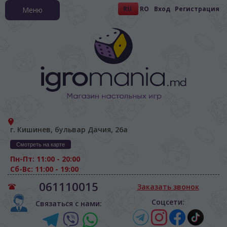
RU
RO
Вход
Регистрация
Меню
г. Кишинев, бульвар Дачия, 26а
Смотреть на карте
Пн-Пт: 11:00 - 20:00
Сб-Вс: 11:00 - 19:00
061110015
Заказать звонок
Соцсети:
Связаться с нами: