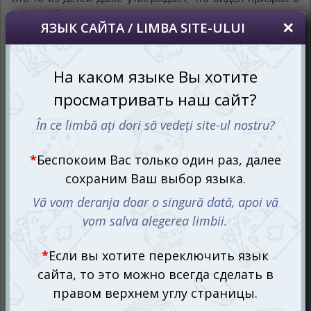
западной части дома.
Для разгадки этой мистической головоломки были
приглашены самые опытные экстрасенсы,
обладающие уникальными способностями и
могущественными артефактами. В их распоряжении –
специальный игровой набор, включающий базовую
игру
Мистериум (Mysterious Signs)
и дополнение
Мистериум. Тайные знаки (Mysterium: Hidden Signs)
.
Ваша задача – узнать, чей дух обитает в доме и что он
пытается сообщить новым владельцам через
загадочные сновидения.
Путешествие в мир снов: как
разгадать тайные знаки
Мистериум – это захватывающая командная игра, в
которой один из игроков принимает на себя роль
призрака, пытающегося донести до медиумов правду о
своей гибели. Используя карты сновидений, призрак