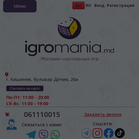
RU
RO
Вход
Регистрация
Меню
г. Кишинев, бульвар Дачия, 26а
Смотреть на карте
Пн-Пт: 11:00 - 20:00
Сб-Вс: 11:00 - 19:00
061110015
Заказать звонок
Соцсети:
Связаться с нами: