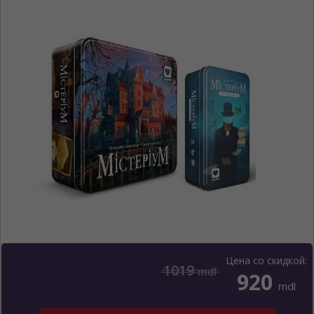
Цена со скидкой:
1019
mdl
920
mdl