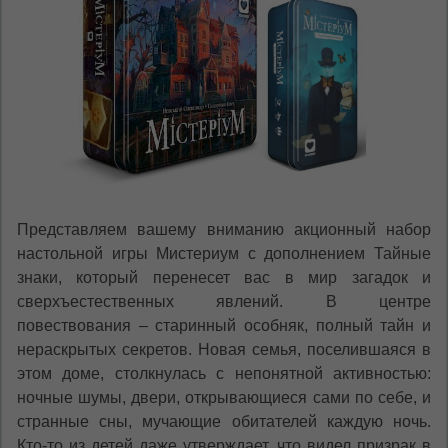
Dacă doriți să schimbați limba site-ului, puteți
oricând să faceți asta în colțul din dreapta sus
al paginii.
RU
RO
Представляем вашему вниманию акционный набор
настольной игры Мистериум с дополнением Тайные
знаки, который перенесет вас в мир загадок и
сверхъестественных явлений. В центре
повествования – старинный особняк, полный тайн и
нераскрытых секретов. Новая семья, поселившаяся в
этом доме, столкнулась с непонятной активностью:
ночные шумы, двери, открывающиеся сами по себе, и
странные сны, мучающие обитателей каждую ночь.
Кто-то из детей даже утверждает, что видел призрак в