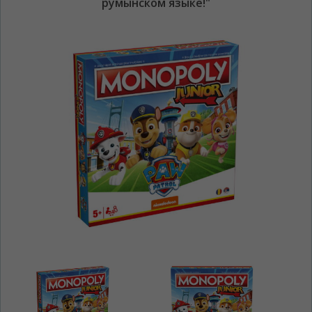
румынском языке!"
ЯЗЫК САЙТА / LIMBA SITE-ULUI
На каком языке Вы хотите
просматривать наш сайт?
În ce limbă ați dori să vedeți site-ul nostru?
*
Беспокоим Вас только один раз, далее
сохраним Ваш выбор языка.
Vă vom deranja doar o singură dată, apoi vă
vom salva alegerea limbii.
*
Если вы хотите переключить язык
сайта, то это можно всегда сделать в
правом верхнем углу страницы.
Dacă doriți să schimbați limba site-ului, puteți
oricând să faceți asta în colțul din dreapta sus