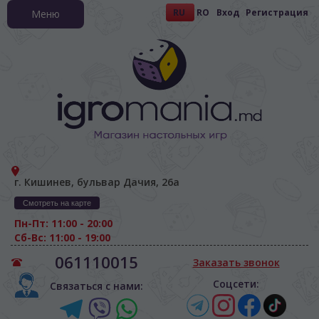
RU
RO
Вход
Регистрация
Меню
г. Кишинев, бульвар Дачия, 26а
Смотреть на карте
Пн-Пт: 11:00 - 20:00
Сб-Вс: 11:00 - 19:00
061110015
Заказать звонок
Соцсети:
Связаться с нами: