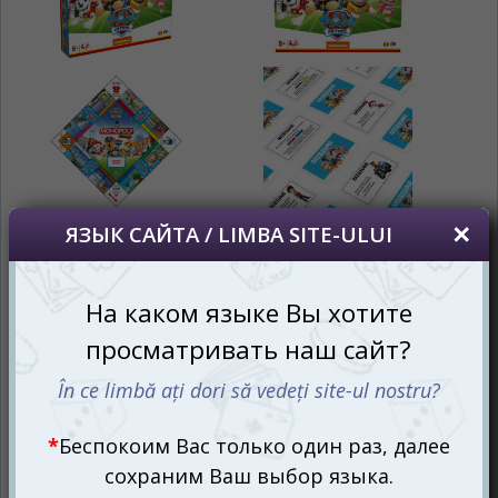
al paginii.
RU
RO