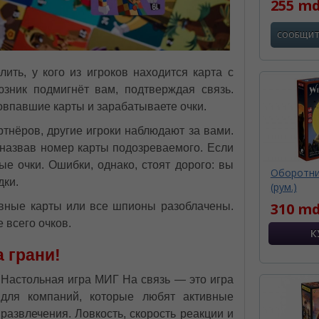
255 m
СООБЩИТ
лить, у кого из игроков находится карта с
зник подмигнёт вам, подтверждая связь.
совпавшие карты и зарабатываете очки.
ртнёров, другие игроки наблюдают за вами.
 назвав номер карты подозреваемого. Если
ые очки. Ошибки, однако, стоят дорого: вы
Оборотни
дки.
(рум.)
310 md
тивные карты или все шпионы разоблачены.
е всего очков.
 грани!
Настольная игра МИГ На связь — это игра
для компаний, которые любят активные
развлечения. Ловкость, скорость реакции и