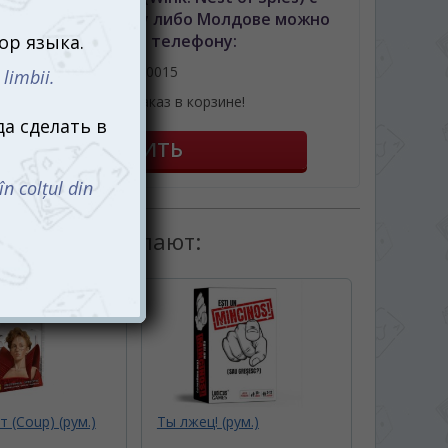
авкой по Кишиневу либо Молдове можно
позвонив по телефону:
061110015
или оформив заказ в корзине!
товаром покупают:
 (Coup) (рум.)
Ты лжец! (рум.)