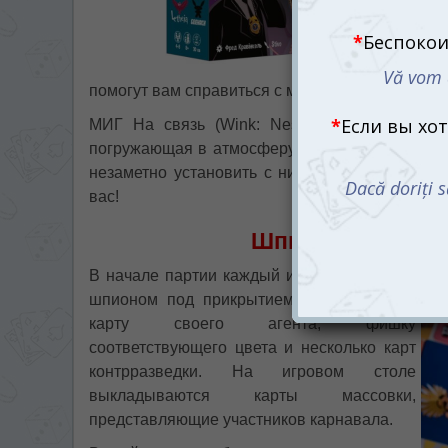
помогут вам справиться с миссией!
МИГ На связь (Wink: Nest of Spies) — это
погружающая в атмосферу интриг и недоверия
незаметно установить с ними контакт. Но по
вас!
Шпионские интри
В начале партии каждый игрок становится
шпионом под прикрытием. Вы получаете
карту своего агента, фишку
соответствующего цвета и несколько карт
контрразведки. На игровом столе
выкладываются карты массовки,
представляющие участников карнавала.