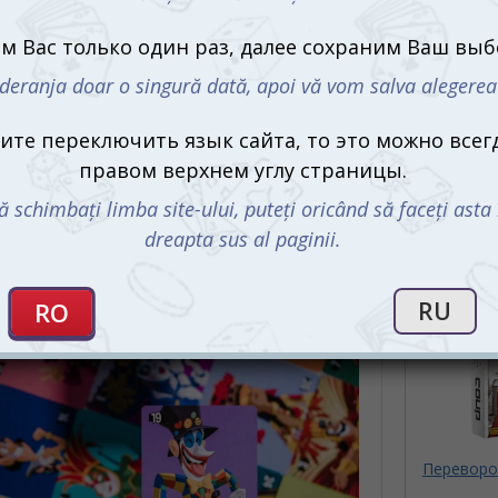
дост
осторожны — за каждым вашим шагом
следят агенты контрразведки. Только
ловкость, скрытность и острый взгляд
 весёлая и динамичная настольная игра,
. Ваша задача — найти своих союзников и
мните: один неверный взгляд может выдать
С этим 
ги в действии
Переворот