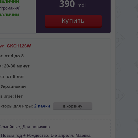
390
наличии
mdl
Игромания”
наличии
ул:
GKCH126W
и:
от 4 до 8
я:
20-30 минут
ст:
от 8 лет
:
Украинский
 в игре:
Нет
кторы для игры:
2 пачки
в корзину
Семейные
,
Для новичков
:
Новый год + Рождество
,
1-е апреля
,
Маёвка