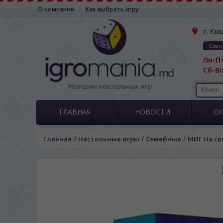
О компании
Как выбрать игру
г. Ки
Смот
Пн-Пт
Сб-Вс
ГЛАВНАЯ
НОВОСТИ
О
/
/
/
Главная
Настольные игры
Семейные
МИГ На свя