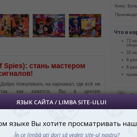
Кому:
Бол
далее сохраним Ваш выбор языка.
Производи
 apoi vă vom salva alegerea limbii.
йта, то это можно всегда сделать в
углу страницы.
Что в ко
uteți oricând să faceți asta în colțul din
72 ка
al paginii.
обор
32 к
RU
8 ра
f Spies): стань мастером
8 ра
сигналов!
прав
Добро пожаловать на карнавал, где всё не
так, как кажется. Вы в центре
Пр
великолепного маскарада, полном ярких
костюмов, блестящих масок и танцев. Но
это не просто праздник. Здесь, среди вихря
веселья, вам предстоит стать тайным
агентом. Где-то в толпе прячется ваш
Купи
сообщник, ждущий сигнала. Но будьте