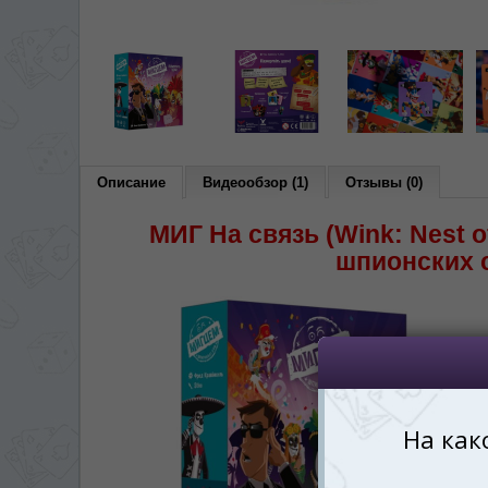
*
Беспокоим Вас только один раз, 
Vă vom deranja doar o singură dată,
*
Если вы хотите переключить язык са
правом верхнем 
Dacă doriți să schimbați limba site-ului, p
dreapta sus 
Описание
Видеообзор (1)
Отзывы (0)
RO
МИГ На связь (Wink: Nest o
шпионских 