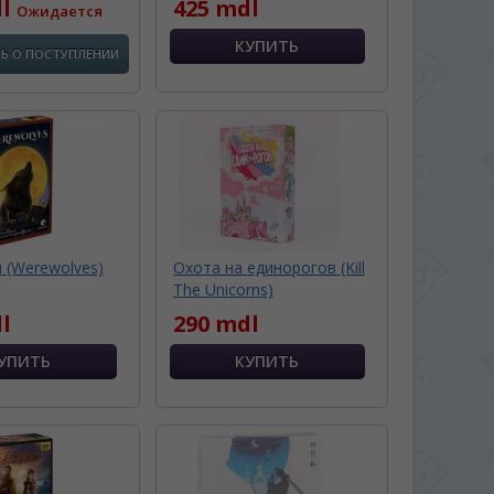
dl
425 mdl
Ожидается
Ь О ПОСТУПЛЕНИИ
 (Werewolves)
Охота на единорогов (Kill
The Unicorns)
l
290 mdl