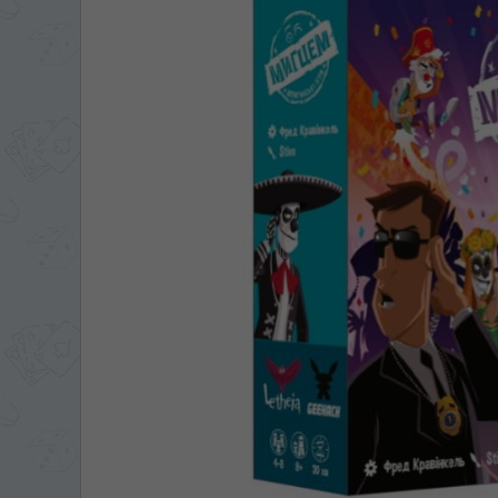
ЯЗЫК САЙТА / LIM
На каком языке Вы хотите
În ce limbă ați dori să