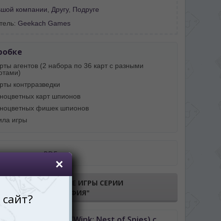
ьшой компании
,
Другу
,
Подруге
тель:
Geekach Games
робке
рты агентов (2 набора по 36 карт с разными
отами)
арты контрразведки
зноцветных карт шпионов
зноцветных фишек шпионов
ила игры
авила игры в PDF
ПОКАЗАТЬ ВСЕ ИГРЫ СЕРИИ
"МАФИЯ"
ть МИГ На связь (Wink: Nest of Spies) с