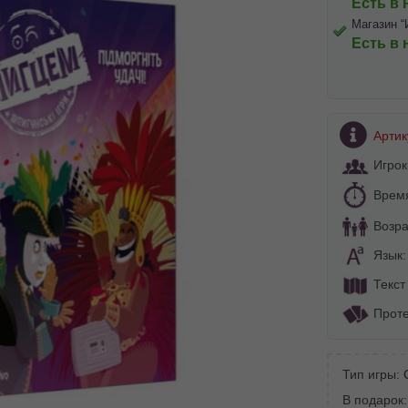
Есть в 
Магазин “
Есть в 
Артик
Игрок
Врем
Возра
Язык
Текст
Проте
BA SITE-ULUI
Тип игры:
 просматривать наш сайт?
В подарок
 vedeți site-ul nostru?