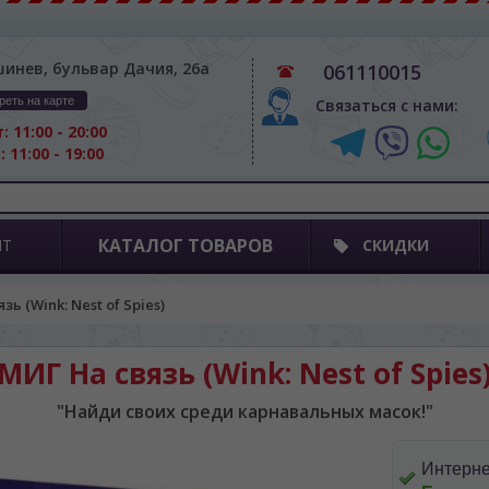
шинев, бульвар Дачия, 26а
061110015
реть на карте
Связаться с нами:
: 11:00 - 20:00
: 11:00 - 19:00
КАТАЛОГ ТОВАРОВ
ПТ
СКИДКИ
зь (Wink: Nest of Spies)
МИГ На связь (Wink: Nest of Spies
"Найди своих среди карнавальных масок!"
Интерне