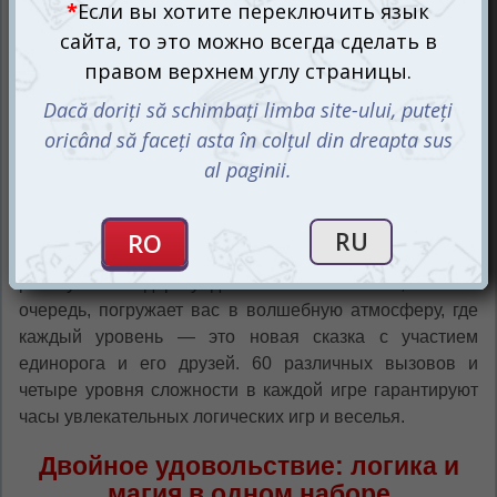
для себя миры, где каждый ход полон неожиданных
открытий и радости от решения сложных головоломок.
В каждой игре серии Mindo ключевой элемент — это
разноцветные двусторонние плитки, которые нужно
правильно расположить на сетке 3x3 или 4x4, чтобы
воссоздать узор на карте вызова. Набор Mindo Robot +
Unicorn предлагает вам два мира с уникальными
задачами и персонажами.
Mindo Robot
заставит вас
включить все свои аналитические способности,
переворачивая и поворачивая плитки, чтобы помочь
роботу найти дорогу домой.
Mindo Unicorn
, в свою
очередь, погружает вас в волшебную атмосферу, где
каждый уровень — это новая сказка с участием
единорога и его друзей. 60 различных вызовов и
четыре уровня сложности в каждой игре гарантируют
часы увлекательных логических игр и веселья.
Двойное удовольствие: логика и
магия в одном наборе