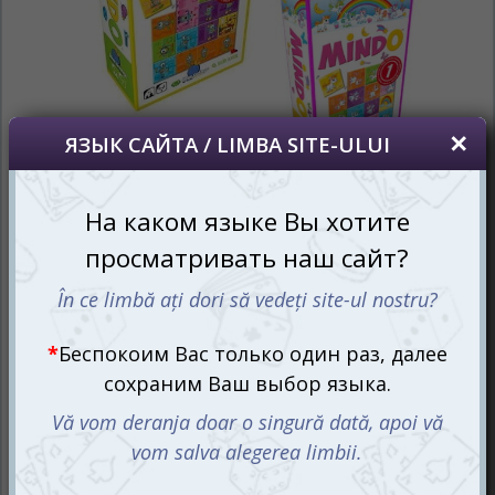
Добро пожаловать в мир, где магия и техника
соединяются в одном наборе! Акционный набор Mindo
Robot + Unicorn (рум./рус.) представляет собой
уникальное сочетание головоломок, которые дарят
радость и детям, и взрослым.
Этот комплект включает в себя две увлекательные
игры
Mindo Robot
и
Mindo Unicorn
. В первой игре вы
поможете маленькому роботу найти своих друзей на
пути домой, используя логику и смекалку. Во второй —
отправитесь в волшебное приключение с единорогом,
следуя за подсказками на картах заданий. Откройте