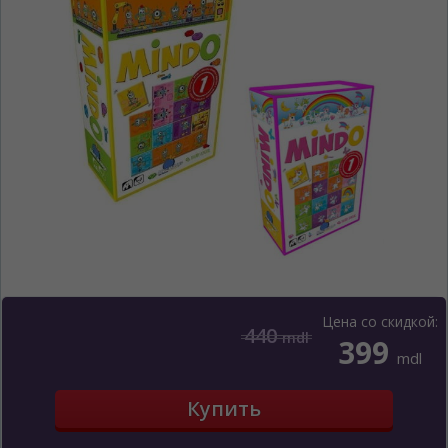
Цена со скидкой:
440
mdl
399
mdl
ЯЗЫК САЙТА / LIMBA SITE-ULUI
На каком языке Вы хотите