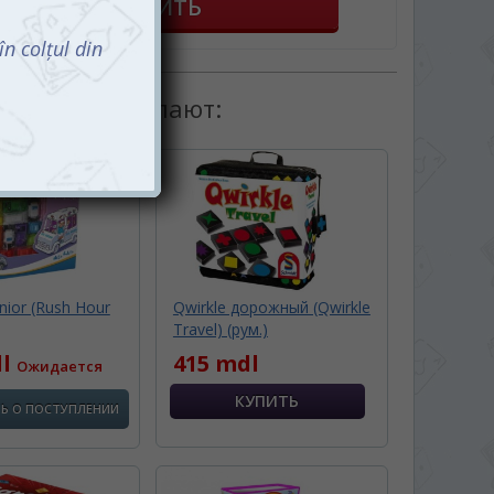
товаром покупают:
nior (Rush Hour
Qwirkle дорожный (Qwirkle
Travel) (рум.)
dl
415 mdl
Ожидается
Ь О ПОСТУПЛЕНИИ