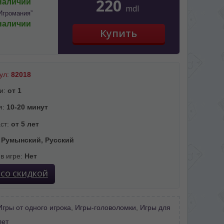
220
наличии
mdl
Игромания”
наличии
ул:
82018
и:
от 1
я:
10-20 минут
ст:
от 5 лет
:
Румынский, Русский
 в игре:
Нет
 СО СКИДКОЙ
Игры от одного игрока
,
Игры-головоломки
,
Игры для
лет