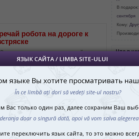
углу страницы.
В подарок
uteți oricând să faceți asta în colțul din
al paginii.
сентября
Кому:
Друг
RU
тречай робота на дороге к
Производи
встряске
Что в ко
В мире настольных игр каждый ход и
каждый шаг имеют значение. Настольная
60 к
игра Mindo Robot (рум./рус.) от компании
9 пли
Blue Orange
переносит нас в
прав
увлекательное путешествие, где маленький
робот ищет своих друзей по пути домой.
Купит
Задача игрока – помочь ему, правильно
Киши
располагая разноцветные плитки, чтобы
соответствовать рисункам на картах с
заданиями.
В этом увлекательном приключении вам
ратегического мышления, чтобы преодолеть