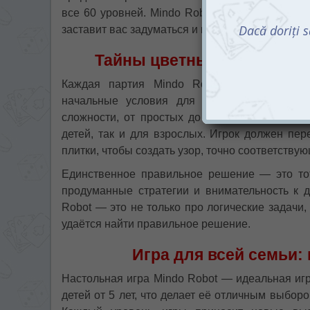
все 60 уровней. Mindo Robot — это не просто
заставит вас задуматься и погрузиться в атмо
Тайны цветных плиток: сл
Каждая партия Mindo Robot начинается с 
начальные условия для размещения плиток
сложности, от простых до очень сложных, чт
детей, так и для взрослых. Игрок должен пе
плитки, чтобы создать узор, точно соответству
Единственное правильное решение — это тот
продуманные стратегии и внимательность к 
Robot — это не только про логические задачи, 
удаётся найти правильное решение.
Игра для всей семьи:
Настольная игра Mindo Robot — идеальная игр
детей от 5 лет, что делает её отличным выбор