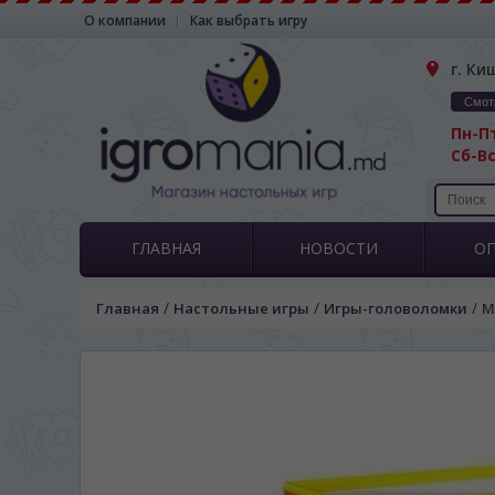
О компании
Как выбрать игру
г. Ки
Смот
Пн-Пт
Сб-Вс
ГЛАВНАЯ
НОВОСТИ
О
/
/
/
Главная
Настольные игры
Игры-головоломки
M