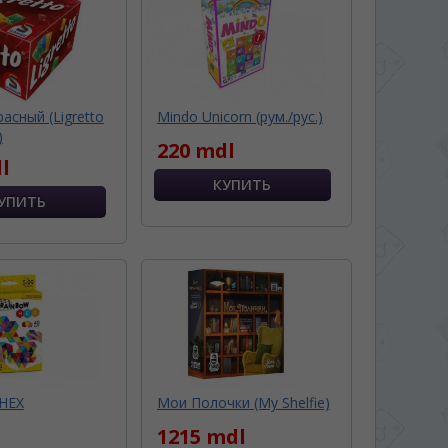
расный (Ligretto
Mindo Unicorn (рум./рус.)
)
220 mdl
l
 HEX
Мои Полочки (My Shelfie)
1215 mdl