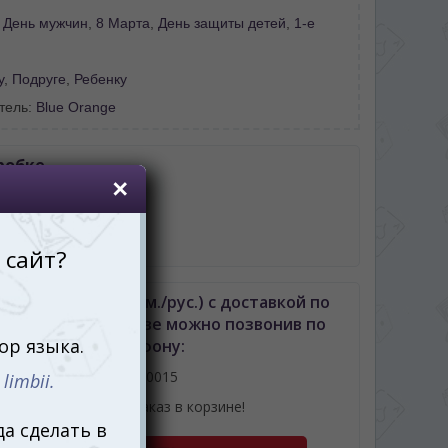
:
День мужчин
,
8 Марта
,
День защиты детей
,
1-е
у
,
Подруге
,
Ребенку
тель:
Blue Orange
робке
арточек с заданиями
ток
ила игры
ь Mindo Robot (рум./рус.) с доставкой по
неву либо Молдове можно позвонив по
телефону:
061110015
или оформив заказ в корзине!