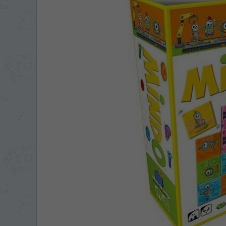
ЯЗЫК САЙТА / LIM
На каком языке Вы хотите
În ce limbă ați dori să
*
Беспокоим Вас только один раз, 
Vă vom deranja doar o singură dată,
*
Если вы хотите переключить язык са