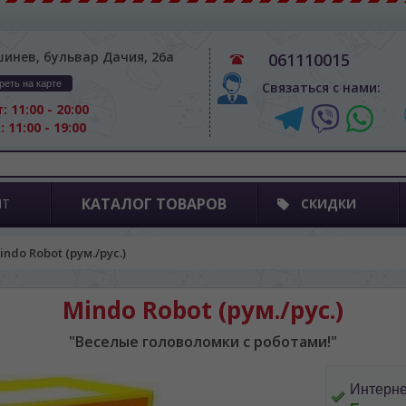
шинев, бульвар Дачия, 26а
061110015
реть на карте
Связаться с нами:
: 11:00 - 20:00
: 11:00 - 19:00
КАТАЛОГ ТОВАРОВ
ПТ
СКИДКИ
indo Robot (рум./рус.)
Mindo Robot (рум./рус.)
"Веселые головоломки с роботами!"
Интерне