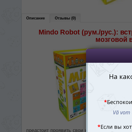
правом верхнем 
Dacă doriți să schimbați limba site-ului, p
dreapta sus 
Описание
Отзывы (0)
RO
Mindo Robot (рум./рус.): вс
мозговой 
предстоит проявить свои навыки логики и ст