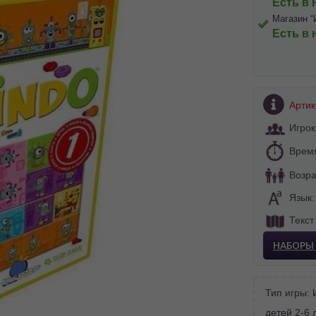
Есть в 
Магазин “
Есть в 
Артик
Игрок
Врем
Возра
BA SITE-ULUI
Язык
Текст
 просматривать наш сайт?
НАБОРЫ
 vedeți site-ul nostru?
далее сохраним Ваш выбор языка.
 apoi vă vom salva alegerea limbii.
Тип игры:
йта, то это можно всегда сделать в
детей 2-6 