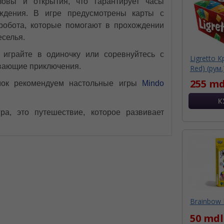
овы и открытия, что гарантирует часы
ождения. В игре предусмотрены карты с
обота, которые помогают в прохождении
еселья.
 играйте в одиночку или соревнуйтесь с
Ligretto К
ывающие приключения.
Red) (рум.
255 md
мок рекомендуем настольные игры
Mindo
а, это путешествие, которое развивает
Brainbow
50 mdl