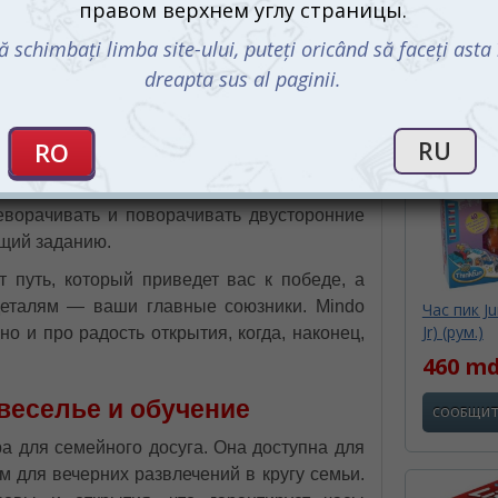
 игра, это настоящая головоломка, которая
сферу невероятных приключений.
ожность и удовольствие
С этим 
выбора карты задания, которая задаёт
. Эти карты делятся на четыре уровня
о позволяет игре быть интересной как для
реворачивать и поворачивать двусторонние
ющий заданию.
 путь, который приведет вас к победе, а
деталям — ваши главные союзники. Mindo
Час пик Ju
Jr) (рум.)
но и про радость открытия, когда, наконец,
460 m
 веселье и обучение
СООБЩИТ
а для семейного досуга. Она доступна для
ом для вечерних развлечений в кругу семьи.