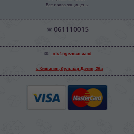
Все права защищены
061110015
info@igromania.md
г. Кишинев, бульвар Дачия, 26а