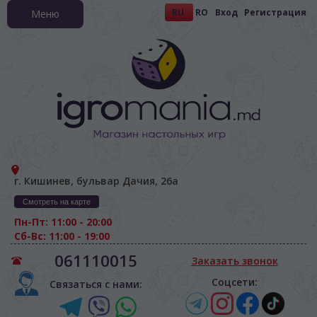
RU
RO
Вход
Регистрация
Меню
г. Кишинев, бульвар Дачия, 26а
Смотреть на карте
Пн-Пт: 11:00 - 20:00
Сб-Вс: 11:00 - 19:00
061110015
Заказать звонок
Соцсети:
Связаться с нами: