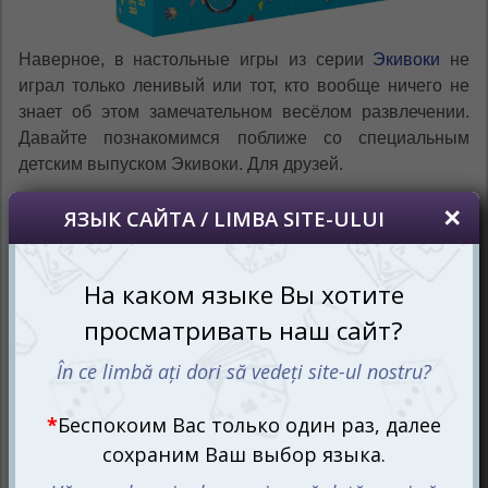
Наверное, в настольные игры из серии
Экивоки
не
играл только ленивый или тот, кто вообще ничего не
знает об этом замечательном весёлом развлечении.
Давайте познакомимся поближе со специальным
детским выпуском Экивоки. Для друзей.
Вас ждёт самый настоящий детский праздник, ведь
игроки будут ходить замечательными фишками в виде
детишек и кота с собакой по яркому игровому полю,
преодолевая различные участки, чтобы в итоге
оказаться на развесёлой вечеринке и полакомиться
сладостями. Этот путь друзей будет наполнен самыми
интересными заданиями, умопомрачительным
весельем и талантами играющих.
Собираемся в путь и да сопутствуют нам Экивоки!
Ты споёшь, и я спою! Запляши, я