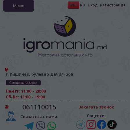
RU
RO
Вход
Регистрация
Меню
г. Кишинев, бульвар Дачия, 26а
Смотреть на карте
Пн-Пт: 11:00 - 20:00
Сб-Вс: 11:00 - 19:00
061110015
Заказать звонок
Соцсети:
Связаться с нами: