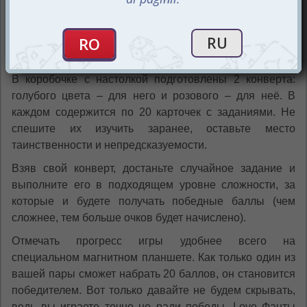
Что такое фанты, вы знаете точно, но в такие ещё не
играли. В ходе игры вам предстоит выполнять
различные задания-сюрпризы для своей второй
половинки.
В коробочке с настолкой подготовлены 2 конверта:
голубого цвета – для него и розового – для неё. В
каждом содержится по 20 карточек с заданиями. Не
спешите их изучить заранее, оставьте место
таинственности и непредсказуемости.
Взяв свой конверт, достаньте случайное задание и
выполните его в подходящем уровне сложности, за
которые и будете получать победные баллы (чем
сложнее, тем больше очков будет начислено).
Отмечать прогресс игры удобнее всего на
специальном магнитном планшете. Как только один из
вашей пары сможет набрать 20 баллов, он становится
победителем. Вот только давайте не будем скрывать,
ведь вы играете точно не ради победы. Love Фанты