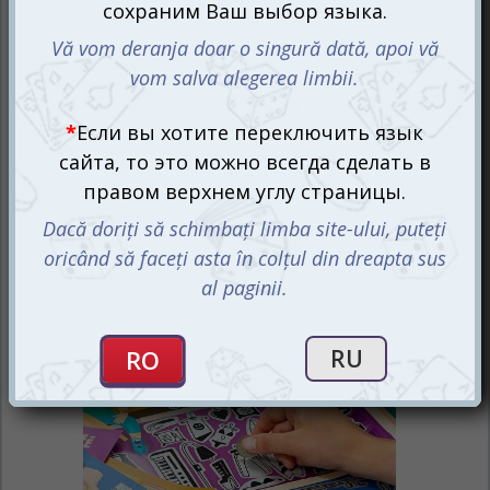
возлюбленной или возлюбленного, а может даже и
общую. Прежде чем начать игру, не забудьте заключить
двухсторонний договор – сатисфакцию "Любовь без
правил", чтобы быть уверенными в итоговом
результате и избежать преждевременного завершения
игры.
Внимательно следуйте заданиям и
получайте удовольствие!