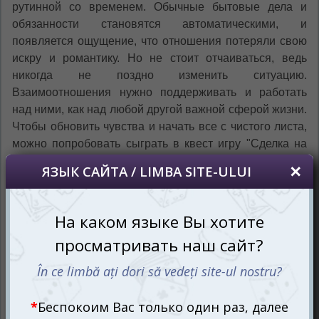
рутинной со временем. Обычные бытовые дела и
обязанности становятся автоматическими, и
появляется ощущение, что отношения потеряли свою
искру и романтику. Но не стоит отчаиваться, ведь
никогда не поздно изменить ситуацию.
Взаимоотношения нужно поддерживать и работать
над ними, как над любой другой важной сферой жизни.
Чтобы обновить чувства и начать все с чистого листа,
можно попробовать сыграть в квест игру "Сделка на
любовь", которая поможет выполнить различные
романтические задания для вашей пары.
Квест игра "Сделка на любовь" предлагает выполнить
десятки романтических заданий вам и вашему
партнеру. В ходе игры предстоит выполнить
различные поручения, спецзадания, фанты и миссии.
В конечном итоге, вы получите массу положительных
эмоций и укрепите ваши отношения. Более того,
возможно, сможете исполнить давнюю мечту вашей