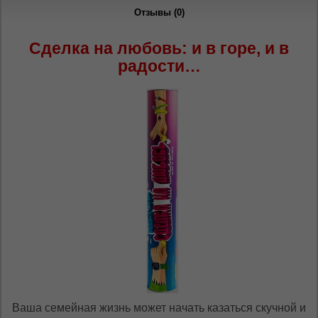
oricând să faceți asta în colțul din dreapta sus
Отзывы (0)
al paginii.
Сделка на любовь: и в горе, и в
RU
RO
радости…
Ваша семейная жизнь может начать казаться скучной и