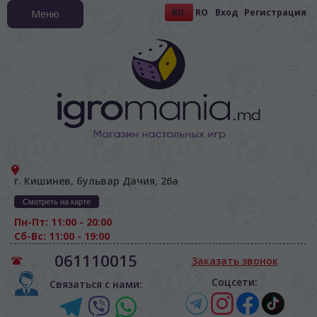
RU
RO
Вход
Регистрация
Меню
г. Кишинев, бульвар Дачия, 26а
Смотреть на карте
Пн-Пт: 11:00 - 20:00
Сб-Вс: 11:00 - 19:00
061110015
Заказать звонок
Соцсети:
Связаться с нами: