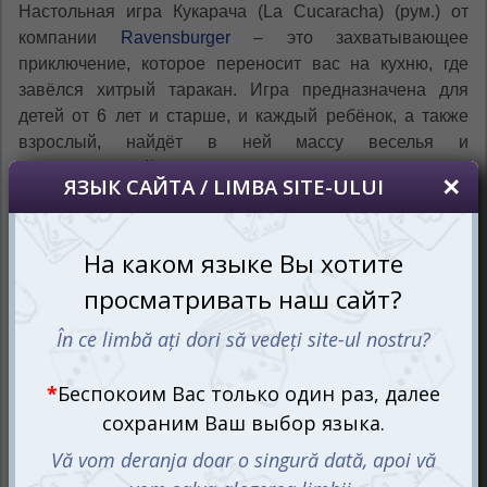
Настольная игра Кукарача (La Cucaracha) (рум.) от
компании
Ravensburger
– это захватывающее
приключение, которое переносит вас на кухню, где
завёлся хитрый таракан. Игра предназначена для
детей от 6 лет и старше, и каждый ребёнок, а также
взрослый, найдёт в ней массу веселья и
неожиданностей.
Ваша задача – поймать этого шустро бегающего
таракана, прежде чем он успеет спрятаться! Эта игра
подарит вам незабываемые моменты, наполненные
смехом и острыми ощущениями. Готовы ли вы принять
вызов и стать настоящим охотником на тараканов?
Используйте интуицию и скорость
реакции