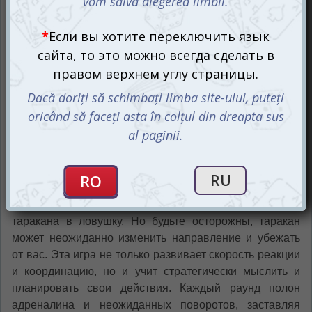
В игре Кукарача вам предстоит бросать кубик и
реагировать быстро и точно, используя кухонные
инструменты – вилку, нож и ложку – чтобы загнать
таракана в ловушку. Но будьте осторожны, таракан
может неожиданно изменить направление и убежать
от вас. Эта игра не только развивает скорость реакции
и координацию, но и учит стратегически мыслить и
планировать свои действия. Каждый раунд полон
адреналина и неожиданных поворотов, заставляя