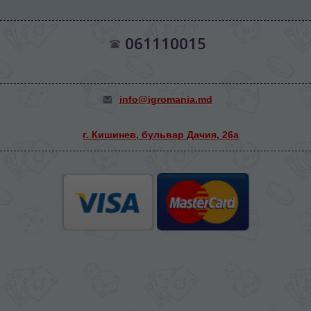
061110015
info@igromania.md
г. Кишинев, бульвар Дачия, 26а