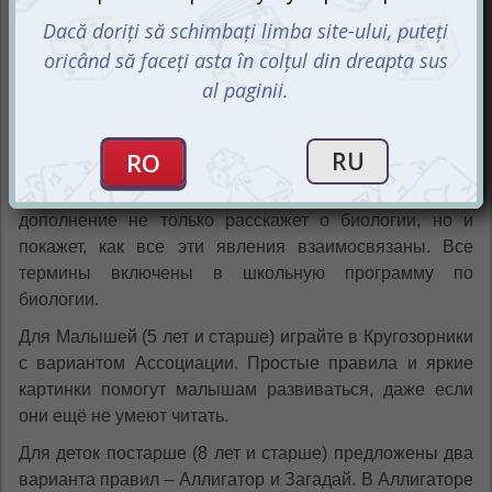
Ребёнку откроется возможность исследовать всё: от
молекул до галактик!
А вот путеводителем по миру живых организмов
станет самостоятельное дополнение Кругозорник
Биология. Термины, такие как гормоны, атавизмы,
мимикрия, рефлексы и теплокровные, оживают на
карточках с яркими и забавными иллюстрациями. Это
дополнение не только расскажет о биологии, но и
покажет, как все эти явления взаимосвязаны. Все
термины включены в школьную программу по
биологии.
Для Малышей (5 лет и старше) играйте в Кругозорники
с вариантом Ассоциации. Простые правила и яркие
картинки помогут малышам развиваться, даже если
они ещё не умеют читать.
Для деток постарше (8 лет и старше) предложены два
варианта правил – Аллигатор и Загадай. В Аллигаторе