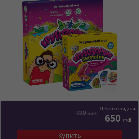
ЯЗЫК САЙТА / LIMBA SITE-ULUI
Цена со скидкой:
729
mdl
650
На каком языке Вы хотите
mdl
просматривать наш сайт?
În ce limbă ați dori să vedeți site-ul nostru?