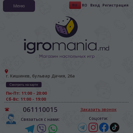
RU
RO
Вход
Регистрация
Меню
г. Кишинев, бульвар Дачия, 26а
Смотреть на карте
Пн-Пт: 11:00 - 20:00
Сб-Вс: 11:00 - 19:00
061110015
Заказать звонок
Соцсети:
Связаться с нами: