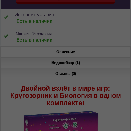
*
Беспокоим Вас только один раз, далее
сохраним Ваш выбор языка.
Интернет-магазин
Vă vom deranja doar o singură dată, apoi vă
Есть в наличии
vom salva alegerea limbii.
*
Если вы хотите переключить язык
Магазин “Игромания”
сайта, то это можно всегда сделать в
Есть в наличии
правом верхнем углу страницы.
Dacă doriți să schimbați limba site-ului, puteți
Описание
oricând să faceți asta în colțul din dreapta sus
al paginii.
Видеообзор (1)
RU
RO
Отзывы (0)
Двойной взлёт в мире игр:
Кругозорник и Биология в одном
комплекте!