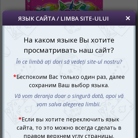
Погрузитесь в захватывающий мир
Кругозорника
и его
увлекательного дополнения
Биология
вместе, получив
выгодное предложение! Эти игры не только развлекут,
но и обогатят знания детей о мире вокруг.
В этой универсальной коробке скрыт целый космос:
молекулы, галактики, травоядные и хищники – все на
красочных карточках. Игра с Кругозорником не только
откроет новые факты об окружающем мире, но и
научит видеть взаимосвязи между его явлениями.