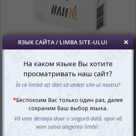
Всем знакомы муки выбора, когда нужно определиться
с вариантами выхода из какой-то ситуации или хотя бы
купить туфельки к новому платью. Такие терзания
начинаются, что Шекспир с его увековеченным
вопросом «Быть или не быть?» на нашем месте
просто не выдержал бы.
Всем, кто любит самоистязания подобного рода или
вовсе ещё не сталкивался с такими проблемами,
настольная игра ИлиТо подготовила ряд
затруднительных ситуаций, где стоит потрудиться над
выбором.
ИлиТо: принимай решение здесь и