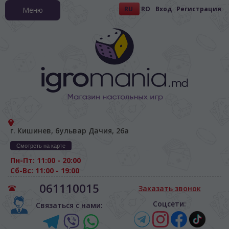
RU
RO
Вход
Регистрация
Меню
г. Кишинев, бульвар Дачия, 26а
Смотреть на карте
Пн-Пт: 11:00 - 20:00
Сб-Вс: 11:00 - 19:00
061110015
Заказать звонок
Соцсети:
Связаться с нами: