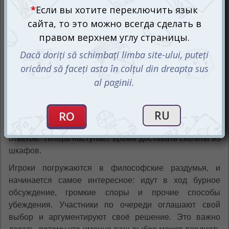
сейчас! Потом будет поздно!
На 60-ти игровых карточках притаились
неразрешимые конфликты, столкнувшись с которыми
вы будете настолько озадачены, что мозг вот-вот
взорвётся, а друзья будут готовы поссориться.
Простые правила игры требуют от вас совсем
немного. Игроки по очереди будут становиться
ведущим, который после открытия верхней карты
колоды будет задавать остальным вопрос «Что бы вы
предпочли…» с альтернативными вариантами
ответов. Теперь наступает время доставать скелеты из
шкафов.
Игроки погружаются в философские раздумья, и
начинается самое интересное: идут в ход бурное
обсуждение, громкие споры и прочие способы
убеждения. Участники по очереди оглашают свой
выбор и аргументируют своё решение. Это важно