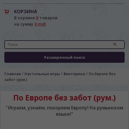
КОРЗИНА
В корзине
0
товаров
на сумму
0 mdl
Расширенный поиск
/
/
/
Главная
Настольные игры
Викторина
По Европе без
забот (рум.)
По Европе без забот (рум.)
"Играем, узнаём, покоряем Европу! На румынском
языке!"