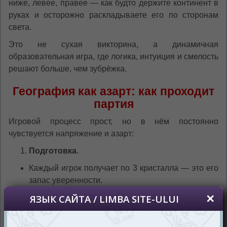
ниже, левее, правее — как будто держите континент в
руках и осторожно раскладываете его по сторонам
света.
Это не сухая викторина, а динамичная
образовательная игра, где логика, интуиция и смелость
решают больше, чем зубрёжка.
География как азарт: как проходит
партия
Игровой процесс прост, но в нём постоянно
чувствуется напряжение и азарт:
Подготовка.
Каждый игрок получает по 3 кристалла — это его
запас уверенности.
Колода городов перемешивается и кладётся в
центр стола.
Открывается стартовая карта — первый город