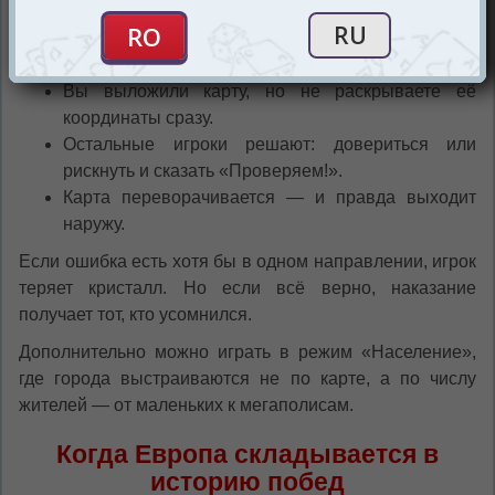
Самая напряжённая часть игры — проверка. Здесь
начинается настоящее испытание уверенности:
Вы выложили карту, но не раскрываете её
координаты сразу.
Остальные игроки решают: довериться или
рискнуть и сказать «Проверяем!».
Карта переворачивается — и правда выходит
наружу.
Если ошибка есть хотя бы в одном направлении, игрок
теряет кристалл. Но если всё верно, наказание
получает тот, кто усомнился.
Дополнительно можно играть в режим «Население»,
где города выстраиваются не по карте, а по числу
жителей — от маленьких к мегаполисам.
Когда Европа складывается в
историю побед