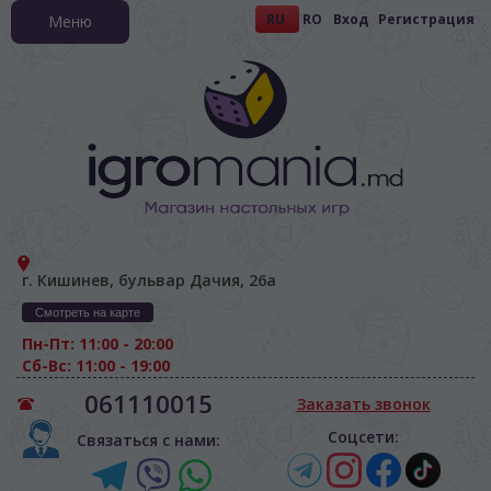
RU
RO
Вход
Регистрация
Меню
г. Кишинев, бульвар Дачия, 26а
Смотреть на карте
Пн-Пт: 11:00 - 20:00
Сб-Вс: 11:00 - 19:00
061110015
Заказать звонок
Соцсети:
Связаться с нами: