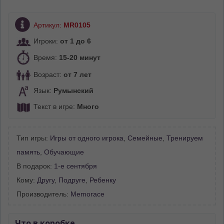
Артикул:
MR0105
Игроки:
от 1 до 6
Время:
15-20 минут
Возраст:
от 7 лет
Язык:
Румынский
Текст в игре:
Много
Тип игры:
Игры от одного игрока
,
Семейные
,
Тренируем
память
,
Обучающие
В подарок:
1-е сентября
Кому:
Другу
,
Подруге
,
Ребенку
Производитель:
Memorace
Что в коробке