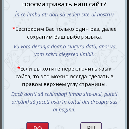
Европе, то сначала нужно узнать, чем привлекательны
её страны, чтобы определиться со своим будущим
маршрутом. А может просто у вашего малыша
повышенный интерес к географии и историческим
фактам? Тогда настольная игра Открой Европу (рум.)
от
Memorace
станет отличным помощником.
Настолка приглашает детей в увлекательное
путешествие по Европе, сочетая веселье и полезное
обучение. С каждой новой картой они раскрывают для
себя чудеса каждой европейской страны:
величественные горы, исторические города,
красочные замки, удивительных животных, традиции и
многое другое. Игра поддерживает интерес к новым
знаниям, превращая обучение в захватывающую игру.
Обучающая игра Открой Европу (рум.) Серия
предназначена для 1-6 игроков, включая детей от 7 лет
и их родителей. Она предлагает обширную
общекультурную информацию из области географии и