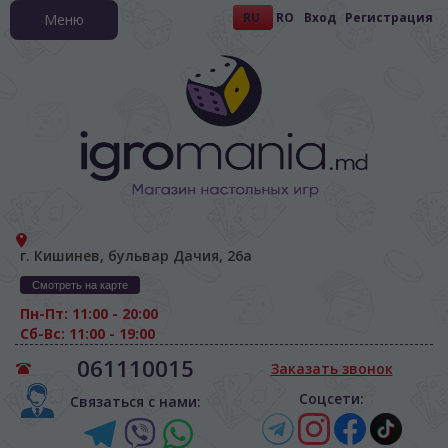
RU
RO
Вход
Регистрация
Меню
г. Кишинев, бульвар Дачия, 26а
Смотреть на карте
Пн-Пт: 11:00 - 20:00
Сб-Вс: 11:00 - 19:00
061110015
Заказать звонок
Соцсети:
Связаться с нами: