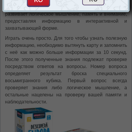
истории. С использованием разнообразных задач, игра
развивает логическое мышление, память и внимание,
предоставляя информацию в интерактивной и
захватывающей форме.
Играть очень просто. Для того чтобы узнать полезную
информацию, необходимо вытянуть карту и запомнить
с неё как можно больше информации за 10 секунд.
После этого полученные знания подлежат проверке
посредством ответов на вопросы. Номер вопроса
определяет результат броска специального
восьмигранного кубика. Первый вопрос всегда
проверяет знания либо логическое мышление, а
остальные нацелены на проверку вашей памяти и
наблюдательности.