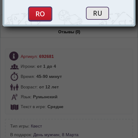
Магазин “Игромания”
Есть в наличии
Описание
Отзывы (0)
Артикул:
692681
Игроки:
от 1 до 4
Время:
45-90 минут
Возраст:
от 12 лет
Язык:
Румынский
Текст в игре:
Средне
Тип игры:
Квест
В подарок:
День мужчин
,
8 Марта