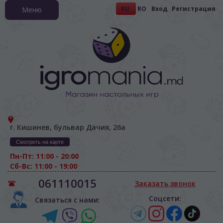
RU
RO
Вход
Регистрация
Меню
г. Кишинев, бульвар Дачия, 26а
Смотреть на карте
Пн-Пт: 11:00 - 20:00
Сб-Вс: 11:00 - 19:00
061110015
Заказать звонок
Соцсети:
Связаться с нами: