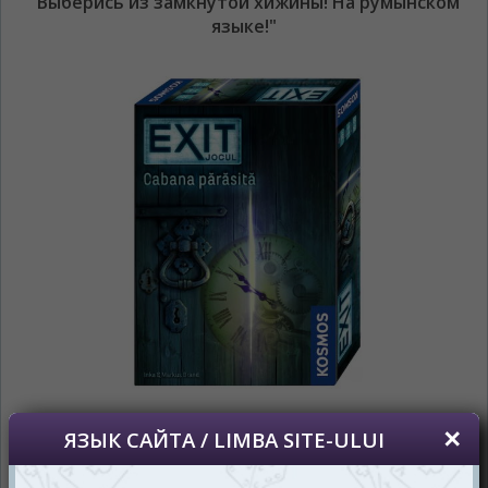
"Выберись из замкнутой хижины! На румынском
На каком языке Вы хотите
языке!"
просматривать наш сайт?
În ce limbă ați dori să vedeți site-ul nostru?
*
Беспокоим Вас только один раз, далее
сохраним Ваш выбор языка.
Vă vom deranja doar o singură dată, apoi vă
vom salva alegerea limbii.
*
Если вы хотите переключить язык
сайта, то это можно всегда сделать в
правом верхнем углу страницы.
Dacă doriți să schimbați limba site-ului, puteți
oricând să faceți asta în colțul din dreapta sus
al paginii.
RU
RO