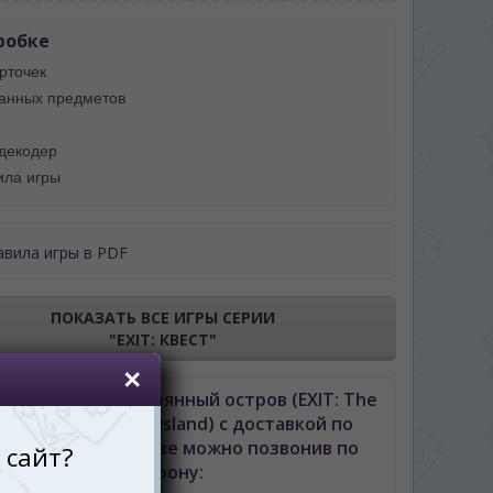
робке
рточек
ранных предметов
 декодер
ла игры​
авила игры в PDF
ПОКАЗАТЬ ВСЕ ИГРЫ СЕРИИ
"EXIT: КВЕСТ"
EXIT: Квест. Затерянный остров (EXIT: The
 – The Forgotten Island) с доставкой по
неву либо Молдове можно позвонив по
телефону: