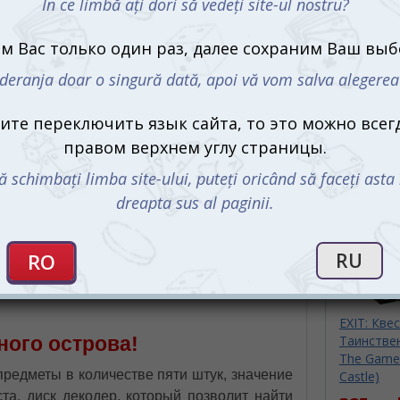
за тучами, стало темно, как ночью. Резкий
порыв ветра снёс вас с ног и перевернул
лодку. Упав в воду, вы теряете сознание.
Очухавшись видите вокруг себя чёрный
песок, золотой диск и старую потрёпанную
книгу. Но где же лодка? Обломков на
берегу нет. Спустя время вы
С этим 
Но кто это сделал? Абсолютно все на этом
 можете в это поверить. Растерянность и
в руки и попытаться выбраться.
ров (EXIT: The Game – The Forgotten Island)
ной книги и золотого диска, разгадать
аче вы останетесь на затерянном острове
EXIT: Квес
Таинствен
ного острова!
The Game 
предметы в количестве пяти штук, значение
Castle)
та, диск декодер, который позволит найти