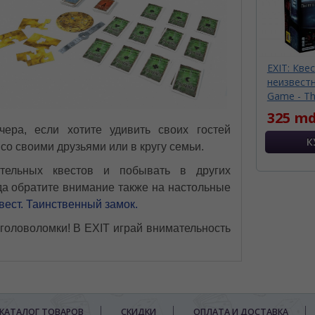
EXIT: Кве
неизвестн
Game - Th
325 md
чера, если хотите удивить своих гостей
со своими друзьями или в кругу семьи.
тельных квестов и побывать в других
а обратите внимание также на настольные
Квест. Таинственный замок.
головоломки! В EXIT играй внимательность
КАТАЛОГ ТОВАРОВ
СКИДКИ
ОПЛАТА И ДОСТАВКА