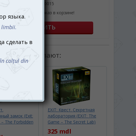
061110015
или оформив заказ в корзине!
товаром покупают:
т.
EXIT: Квест. Секретная
ный замок (Exit:
лаборатория (EXIT: The
– The Forbidden
Game – The Secret Lab)
325 mdl