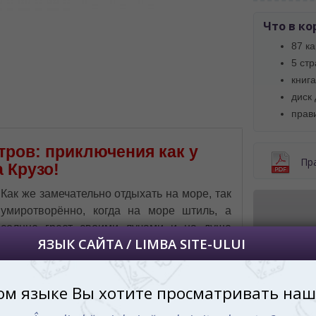
 vedeți site-ul nostru?
Что в ко
далее сохраним Ваш выбор языка.
 apoi vă vom salva alegerea limbii.
87 ка
5 ст
йта, то это можно всегда сделать в
углу страницы.
книга
uteți oricând să faceți asta în colțul din
диск
al paginii.
прави
RU
стров: приключения как у
Пр
 Крузо!
Как же замечательно отдыхать на море, так
умиротворённо, когда на море штиль, а
солнце греет своими лучами и на душе
спокойно. Просто чудесный день для
Купить 
прогулки на лодке! Вдруг с горизонта
Game
начали приближаться чёрные тучи,
Киши
неужели приближается шторм? С
молниеносной скоростью солнце скрылось