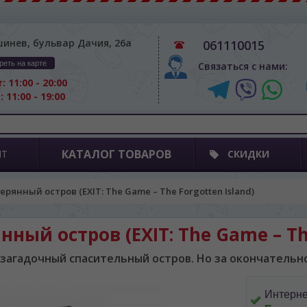
шинев, бульвар Дачия, 26а
061110015
реть на карте
Связаться с нами:
: 11:00 - 20:00
: 11:00 - 19:00
КАТАЛОГ ТОВАРОВ
ПТ
СКИДКИ
терянный остров (EXIT: The Game – The Forgotten Island)
янный остров (EXIT: The Game – Th
 загадочный спасительный остров. Но за окончательн
Интерне