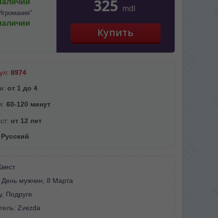
325
наличии
mdl
Игромания”
наличии
ул:
8974
и:
от 1 до 4
я:
60-120 минут
ст:
от 12 лет
:
Русский
Квест
:
День мужчин
,
8 Марта
у
,
Подруге
тель:
Zvezda