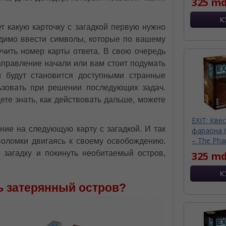
325 md
ет какую карточку с загадкой первую нужно
одимо ввести символы, которые по вашему
чить номер карты ответа. В свою очередь
аправление начали или вам стоит подумать
 будут становится доступными странные
ьзовать при решении последующих задач.
дете знать, как действовать дальше, можете
EXIT: Кве
ние на следующую карту с загадкой. И так
фараона (
– The Pha
воломки двигаясь к своему освобождению.
 загадку и покинуть необитаемый остров,
325 md
ь затерянный остров?