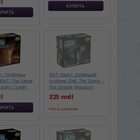
l
ст. Гробница
EXIT: Квест. Зловещий
EXIT: The Game
особняк (Exit: The Game –
raoh's Tomb)
The Sinister Mansion)
l
325 mdl
Нет в наличии