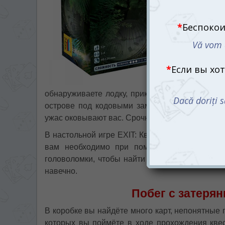
обнаруживаете лодку, прикованную к пальме. 
острове под кодовыми замками. Вы просто не
ужас оковывают вас. Срочно нужно взять себя 
В настольной игре EXIT: Квест. Затерянный ост
вам необходимо при помощи найденной стра
головоломки, чтобы найти кодовые шифры, ин
навечно.
Побег с затерян
В коробке вы найдёте много карт, непонятные 
которых вы поймёте в ходе прохождения квес