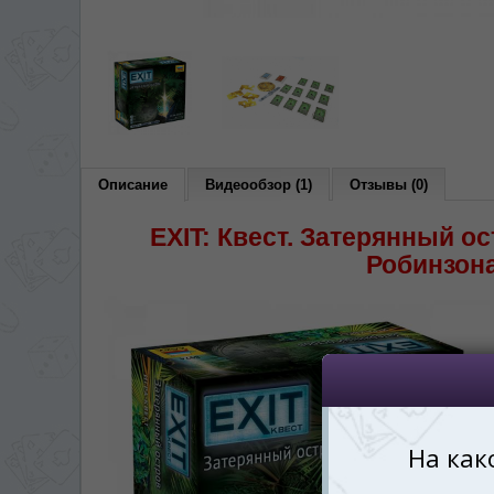
În ce limbă ați dori să
*
Беспокоим Вас только один раз, 
Vă vom deranja doar o singură dată,
*
Если вы хотите переключить язык са
правом верхнем 
Dacă doriți să schimbați limba site-ului, p
dreapta sus 
Описание
Видеообзор (1)
Отзывы (0)
RO
EXIT: Квест. Затерянный о
Робинзона