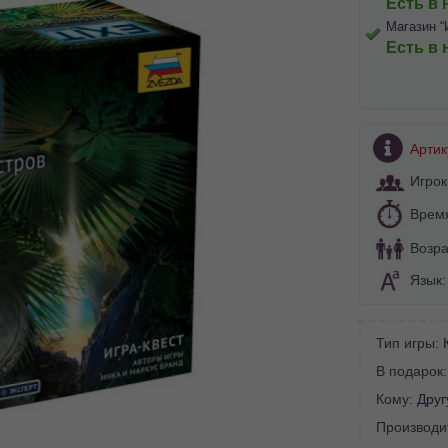
Есть в 
Магазин “
Есть в 
Артик
Игрок
Врем
Возра
Язык
Тип игры:
В подарок
BA SITE-ULUI
Кому:
Друг
 просматривать наш сайт?
Производи