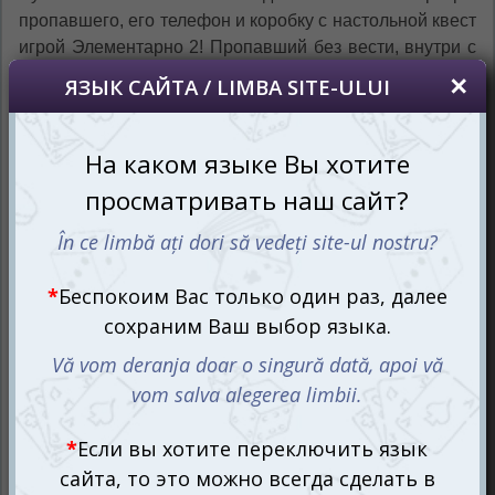
пропавшего, его телефон и коробку с настольной квест
игрой Элементарно 2! Пропавший без вести, внутри с
набором карт, которые предоставят всю информацию
по этому делу.
Будьте внимательны, цепляйтесь за каждую
мельчайшую деталь, ведь до сих пор непонятно
человека увезли в неизвестном направлении или у
него какая-то болезнь, которая привела к потере
памяти. В любом случае его нужно отыскать как можно
скорее!
Найти пропавшего мужчину
оказалось Элементарно!
Самое главное, чтобы до вашего приезда никто на
месте происшествия не шастал, чтобы не затоптать
имеющиеся следы и не наставить новых, которые
будут только сбивать следствие. Поэтому поспешите
взять выданные вам карты в руки и начать изучать