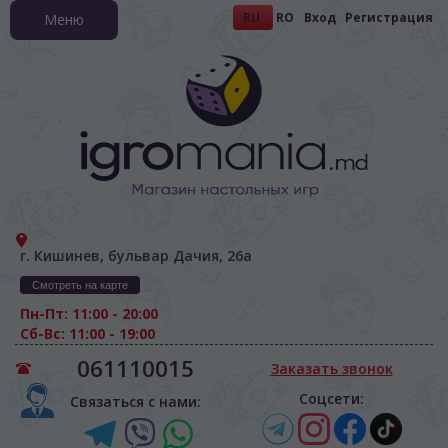
RU
RO
Вход
Регистрация
Меню
г. Кишинев, бульвар Дачия, 26а
Смотреть на карте
Пн-Пт: 11:00 - 20:00
Сб-Вс: 11:00 - 19:00
061110015
Заказать звонок
Соцсети:
Связаться с нами: