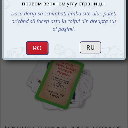
улики. Придерживайтесь тайны следствия и раньше,
чем решите, что одна из карт в вашей руке с
имеющейся информацией явно касается пропажи
мужчины, не оглашайте её сведения. У вас ещё будет
время на коллективное принятие решение.
Если вы решаете приобщить очередную карту к делу,