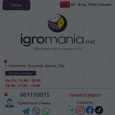
RU
RO
Вход
Регистрация
Меню
г. Кишинев, бульвар Дачия, 26а
Смотреть на карте
Пн-Пт: 11:00 - 20:00
Сб-Вс: 11:00 - 19:00
061110015
Заказать звонок
Соцсети:
Связаться с нами: