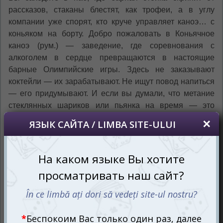
рассказов, стаканы блестят, как трофеи, а в углу
компании уже спорят, кто круче управляет каноэ… с
коньяком на борту. Добро пожаловать в Коньячное
каноэ (рум.) — заведение, где соревнования с
алкоголем в сердце превращаются в настоящие
барные Олимпийские игры. Здесь не заказывают
коктейли — их зарабатывают. Не ищут повод напиться
— его придумывают. И если вы думали, что метание
стеклянных шариков или пьянка на время — это
вымысел, то эта игра докажет: бар может стать ареной
эпических сражений!
Каноэ на столе и вызов в каждом
глотке
Коньячное каноэ (рум.) — это быстрая, компактная и
абсолютно безумная настольная игра для шумных
вечеринок. Вы не просто вытягиваете карты — вы
участвуете в соревнованиях, которые балансируют на