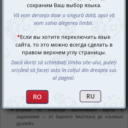
грани абсурда и гениальности.
В каждом раунде:
Игроки по очереди вытягивают карты с
заданиями — от барного биатлона до «пьяных
дуэлей».