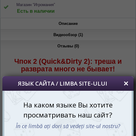
Магазин “Игромания”
Есть в наличии
Описание
Видеообзор (1)
Отзывы (0)
Чпок 2 (Quick&Dirty 2): треша и
разврата много не бывает!