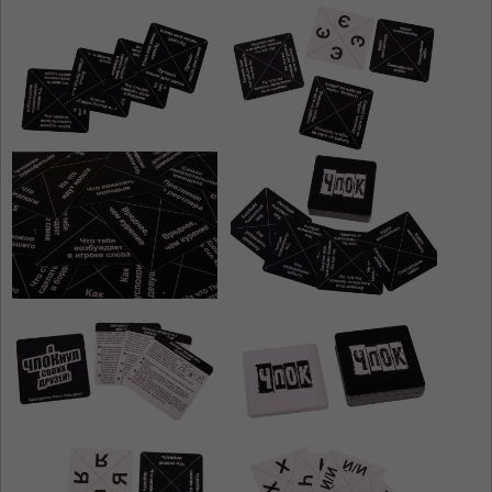
ЯЗЫК САЙТА / LIMBA SITE-ULUI
На каком языке Вы хотите
просматривать наш сайт?
În ce limbă ați dori să vedeți site-ul nostru?