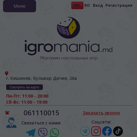
RU
RO
Вход
Регистрация
Меню
г. Кишинев, бульвар Дачия, 26а
Смотреть на карте
Пн-Пт: 11:00 - 20:00
Сб-Вс: 11:00 - 19:00
061110015
Заказать звонок
Соцсети:
Связаться с нами: