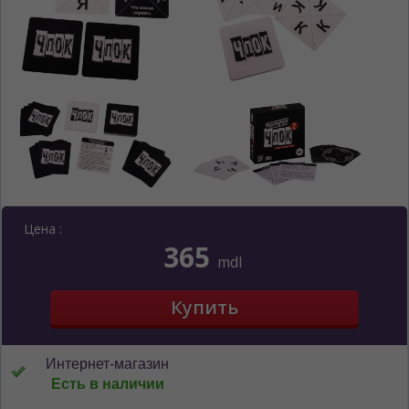
*
Беспокоим Вас только один раз, далее
сохраним Ваш выбор языка.
Vă vom deranja doar o singură dată, apoi vă
vom salva alegerea limbii.
*
Если вы хотите переключить язык
сайта, то это можно всегда сделать в
правом верхнем углу страницы.
Dacă doriți să schimbați limba site-ului, puteți
oricând să faceți asta în colțul din dreapta sus
al paginii.
RU
RO
Цена :
365
mdl
Интернет-магазин
Есть в наличии