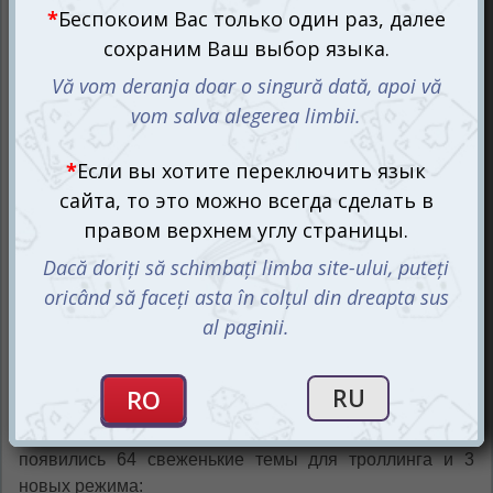
Ещё не все друзья от вас сбежали после предыдущей
вечеринки с настольной игрой
Чпок (Quick&Dirty)
? Если
всё же остался верный костяк, то можете гордиться
этими людьми, которые с гордостью и без стесненья
преодолевают все превратности судьбы. А мы можем
«подсластить» ваши моменты совместного
времяпровождения продолжением самой
оскорбительной настольной игры. Встречайте: выпуск
Чпок 2 (Quick&Dirty 2)!
Это снова о бесстыдстве, пошлости, чёрном юморе,
диком смехе и темах, на которые не принято говорить
в приличном обществе. В во втором издании Чпока
появились 64 свеженькие темы для троллинга и 3
новых режима: