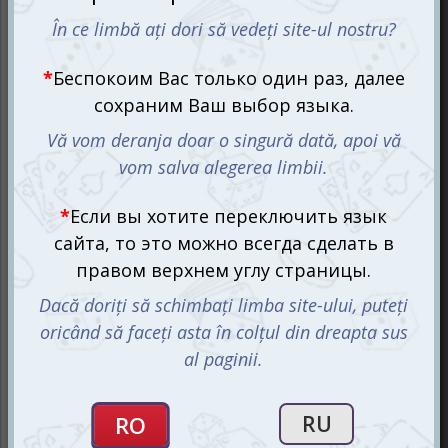
Знаете ли вы историю создания множества предметов,
машин и устройств, без которых наша жизнь казалась
бы невозможной? Давайте вместе с нашими
детишками полистаем карточки и откроем для себя
новые факты о привычных вещах.
Настольная игра Величайшие изобретения (рум.) от
Memorace
приглашает детей в захватывающее
приключение, сочетая веселье и обучение. От карточки
до карточни они будут погружаться в историю
величайших изобретений, которые изменили мир: от
самолёта и телефона до лампочки и компаса. Эта игра
не только развлекает, но и пробуждает интерес к
научным открытиям, превращая обучение в
захватывающую игру.
Настольная игра Величайшие изобретения подходит
для 1-6 игроков, включая детей от 8 лет и родителей,