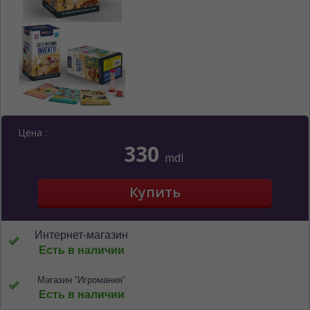
ЯЗЫК САЙТА / LIMBA SITE-ULUI
На каком языке Вы хотите
просматривать наш сайт?
În ce limbă ați dori să vedeți site-ul nostru?
Цена :
*
Беспокоим Вас только один раз, далее
330
сохраним Ваш выбор языка.
mdl
Vă vom deranja doar o singură dată, apoi vă
vom salva alegerea limbii.
*
Если вы хотите переключить язык
сайта, то это можно всегда сделать в
правом верхнем углу страницы.
Интернет-магазин
Dacă doriți să schimbați limba site-ului, puteți
Есть в наличии
oricând să faceți asta în colțul din dreapta sus
al paginii.
Магазин “Игромания”
Есть в наличии
RU
RO