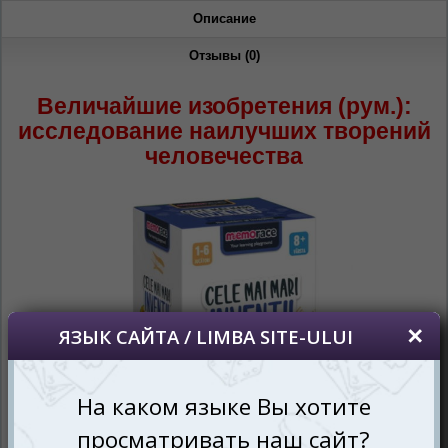
Описание
Отзывы (0)
Величайшие изобретения (рум.):
исследование наилучших творений
человечества