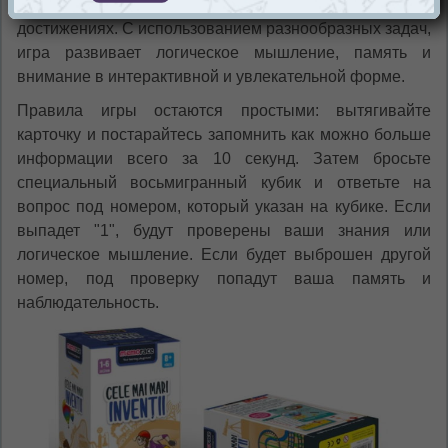
предлагая обширную информацию об общекультурных
достижениях. С использованием разнообразных задач,
игра развивает логическое мышление, память и
внимание в интерактивной и увлекательной форме.
Правила игры остаются простыми: вытягивайте
карточку и постарайтесь запомнить как можно больше
информации всего за 10 секунд. Затем бросьте
специальный восьмигранный кубик и ответьте на
вопрос под номером, который указан на кубике. Если
выпадет "1", будут проверены ваши знания или
логическое мышление. Если будет выброшен другой
номер, под проверку попадут ваша память и
наблюдательность.