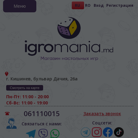
RU
RO
Вход
Регистрация
Меню
г. Кишинев, бульвар Дачия, 26а
Смотреть на карте
Пн-Пт: 11:00 - 20:00
Сб-Вс: 11:00 - 19:00
061110015
Заказать звонок
Соцсети:
Связаться с нами: