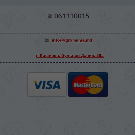
061110015
info@igromania.md
г. Кишинев, бульвар Дачия, 26а