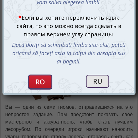
ствол оставался нетронутым и не падал.
Вы — один из семи гномов, отправившихся на это
непростое задание. Вам предстоит показать своё
мастерство и аккуратность, чтобы стать лучшим
лесорубом. По очереди игроки начинают наносить
удары топором по стволу дерева, стараясь сбить как