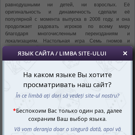
равнодушными ни детей, ни взрослых. Её
оригинальность и динамичность сделали её
популярной с момента выпуска в 2008 году, и она
продолжает радовать игроков по всему миру
благодаря многочисленным переизданиям и
локализациям. Настольная игра Семь гномов и
Зачарованный лес — это ваш шанс попробовать себя
в роли настоящего лесоруба и провести
незабываемое время в компании друзей и семьи.
Зачарованное дерево: испытание
на точность
Дерево, которое предстоит вам обтесать, состоит из
пня и девяти блоков ствола, каждый из которых
обрамлён четырьмя элементами коры. Собрав все
блоки вместе, вы получите высокий столб с корой —
настоящий обитатель зачарованного леса. Теперь
ваша задача — удалить кору таким образом, чтобы