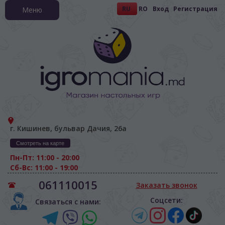
RU
RO
Вход
Регистрация
Меню
г. Кишинев, бульвар Дачия, 26а
Смотреть на карте
Пн-Пт: 11:00 - 20:00
Сб-Вс: 11:00 - 19:00
061110015
Заказать звонок
Соцсети:
Связаться с нами: