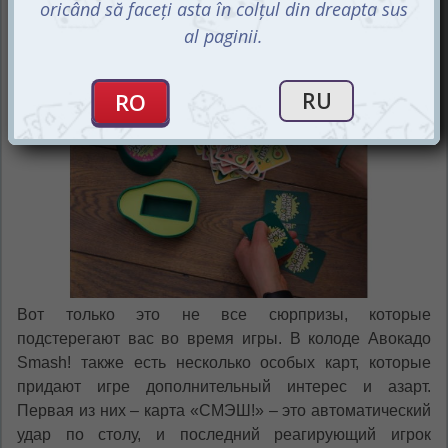
Вот только это не все сюрпризы, которые
подстерегают вас во время игры. В колоде Авокадо
Smash! также есть несколько особых карт, которые
придают игре дополнительный интерес и азарт.
Первая из них – карта «СМЭШ!» – это автоматический
удар по столу, и последний реагирующий игрок