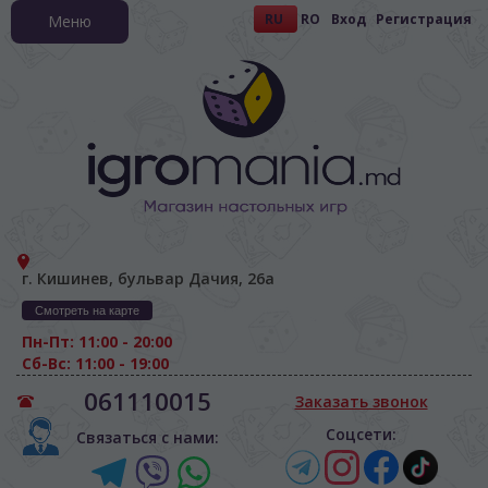
RU
RO
Вход
Регистрация
Меню
г. Кишинев, бульвар Дачия, 26а
Смотреть на карте
Пн-Пт: 11:00 - 20:00
Сб-Вс: 11:00 - 19:00
061110015
Заказать звонок
Соцсети:
Связаться с нами: