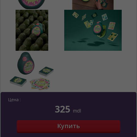
Цена :
325
mdl