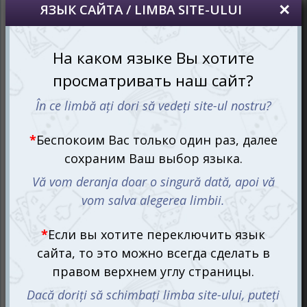
изображением авокадо и числовым значением.
Происходит это следующим образом.
Получив на руки определённое количество карт с
авокадо, которое зависит от размера компании
игроков, участники по очереди выкладывают в общий
сброс в свой ход по одной карте. Первый игрок
начинает с одного авокадо, а за ним последовательно
продолжают остальные игроки по наростающей,
достигая до 15 авокадо, а затем снова возвращаются к
одному. А вот и подвох подкрался незаметно – если на
карте написано число, которое совпадает с числом,
произнесенным в текущем ходу, это становится
моментом удачи! Все игроки должны быстро разложить
свои карты в центре стола и ударить рукой по столу, и
тот, кто среагирует последним, забирает все карты с
центра игрового пространства.
Коварство и подлость карт