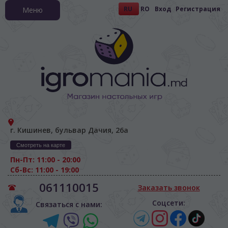
RU
RO
Вход
Регистрация
Меню
г. Кишинев, бульвар Дачия, 26а
Смотреть на карте
Пн-Пт: 11:00 - 20:00
Сб-Вс: 11:00 - 19:00
061110015
Заказать звонок
Соцсети:
Связаться с нами: