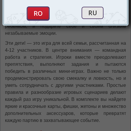
ситуации заставляют погрузиться в атмосферу, где все
возможно. Отправляйтесь в путешествие по
страницам детства, вспомните, каково это — быть
ребенком, и подарите себе и своим близким
незабываемые эмоции.
Эти дети! — это игра для всей семьи, рассчитанная на
4-12 участников. В центре внимания — командная
работа и стратегия. Игроки вместе преодолевают
препятствия, выполняют задания и пытаются
победить в различных мини-играх. Важно не только
продемонстрировать свою смекалку и ловкость, но и
уметь сотрудничать с другими участниками. Простые
правила и разнообразие игровых сценариев делают
каждый раз игру уникальной. В комплекте вы найдете
яркие и красочные карты, фишки, жетоны и множество
дополнительных аксессуаров, которые превратят
каждую партию в захватывающее событие.