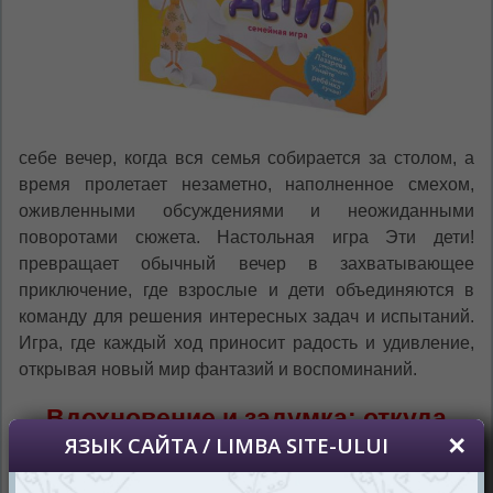
себе вечер, когда вся семья собирается за столом, а
время пролетает незаметно, наполненное смехом,
оживленными обсуждениями и неожиданными
поворотами сюжета. Настольная игра Эти дети!
превращает обычный вечер в захватывающее
приключение, где взрослые и дети объединяются в
команду для решения интересных задач и испытаний.
Игра, где каждый ход приносит радость и удивление,
открывая новый мир фантазий и воспоминаний.
Вдохновение и задумка: откуда
появилась идея
Эти дети! — это не просто настольная игра, это целая